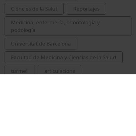
Ciències de la Salut
Reportajes
Medicina, enfermería, odontología y
podología
Universitat de Barcelona
Facultad de Medicina y Ciencias de la Salud
turmell
articulacions
Manzanares Céspedes, María Cristina
Dalmau-Pastor, Miki