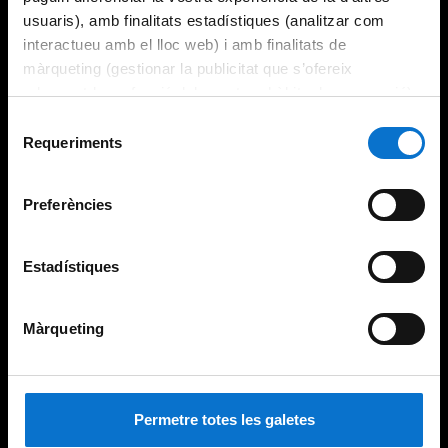
usuaris), amb finalitats estadístiques (analitzar com
interactueu amb el lloc web) i amb finalitats de
màrqueting (gestionar la publicitat que s’ofereix
adequant-la en funció dels vostres hàbits de navegació).
Per obtenir més informació sobre les galetes podeu
Selecció
consultar la
Política de galetes del lloc web de la
Requeriments
de
Universitat de Barcelona
.
consentiment
Preferències
Estadístiques
Màrqueting
Permetre totes les galetes