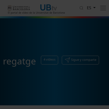
Pasar al contenido principal
ES
El portal de vídeo de la Universitat de Barcelona
regatge
4
vídeos
Sigue y comparte