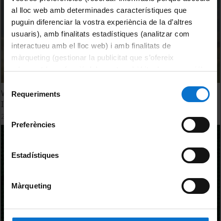
al lloc web amb determinades característiques que
puguin diferenciar la vostra experiència de la d’altres
usuaris), amb finalitats estadístiques (analitzar com
interactueu amb el lloc web) i amb finalitats de
màrqueting (gestionar la publicitat que s’ofereix
adequant-la en funció dels vostres hàbits de navegació).
Per obtenir més informació sobre les galetes podeu
Selecció
WEAM4i: Water & Energy Advanced Management for
consultar la
Política de galetes del lloc web de la
Requeriments
de
Irrigation
Universitat de Barcelona
.
consentiment
21 Enero, 2016
Preferències
Estadístiques
Màrqueting