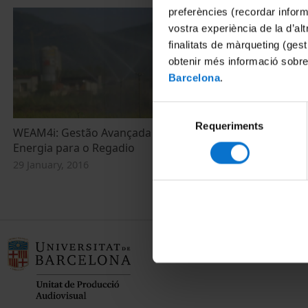
preferències (recordar infor
vostra experiència de la d’al
finalitats de màrqueting (gest
obtenir més informació sobre
Barcelona
.
Selecció
Requeriments
de
WEAM4i: Gestão Avançada de Água e a
WEAM4i: Wat
consentiment
Energia para o Regadio
Management f
29 January, 2016
21 January, 20