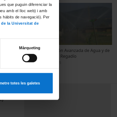
ues que puguin diferenciar la
tueu amb el lloc web) i amb
es hàbits de navegació). Per
 de la Universitat de
Màrqueting
igua i
WEAM4i: Gestión Avanzada de Agua y de
Energía para el Regadío
5 November, 2015
etre totes les galetes
PEU 3
Contact
cy