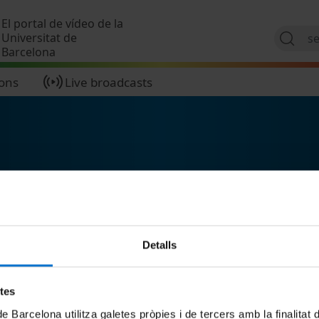
Skip to main content
El portal de vídeo de la
Universitat de
Barcelona
ions
Live broadcasts
Detalls
etes
de Barcelona utilitza galetes pròpies i de tercers amb la finalitat