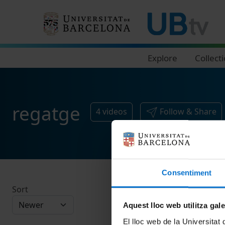
Navegació principal
Explore
Collect
regatge
4
videos
Follow & Share
Consentiment
Sort
Aquest lloc web utilitza gal
El lloc web de la Universitat 