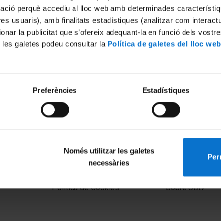
mació perquè accediu al lloc web amb determinades característiq
tres usuaris), amb finalitats estadístiques (analitzar com interac
ionar la publicitat que s’ofereix adequant-la en funció dels vostr
 les galetes podeu consultar la
Política de galetes del lloc web
Preferències
Estadístiques
Només utilitzar les galetes
Perm
necessàries
MENÚ PEU 1
PEU 2
Aviso legal
Privacidad y té
Política de Cookies
Sobre UBtv