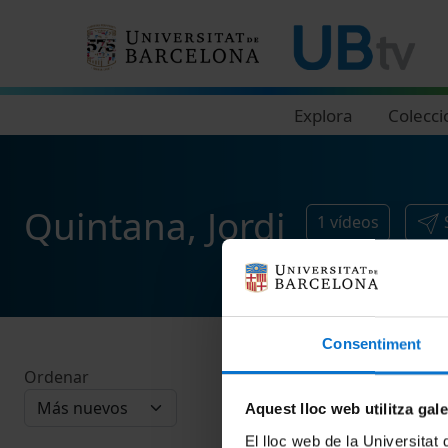
Navegació principal
Explora
Colecci
Quintana, Jordi
1
vídeos
Consentiment
Ordenar
Aquest lloc web utilitza gal
El lloc web de la Universitat 