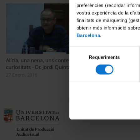
preferències (recordar infor
vostra experiència de la d’al
finalitats de màrqueting (gest
obtenir més informació sobre
Barcelona
.
Selecció
Requeriments
de
Alícia, una nena, uns contes i moltes
consentiment
curiositats - Dr. Jordi Quintana
27 Enero, 2016