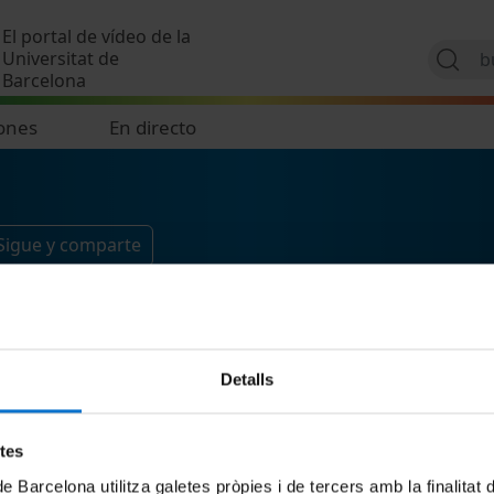
Pasar al contenido principal
El portal de vídeo de la
Universitat de
Barcelona
ones
En directo
Sigue y comparte
Detalls
etes
de Barcelona utilitza galetes pròpies i de tercers amb la finalitat