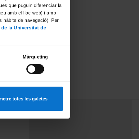
ues que puguin diferenciar la
tueu amb el lloc web) i amb
es hàbits de navegació). Per
 de la Universitat de
Màrqueting
etre totes les galetes
PEU 3
rminos
Contacto