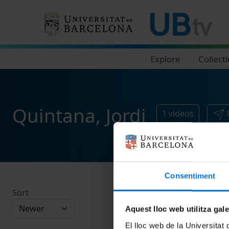
Navegació principal
Explore
Collect
Quintana, Jordi
1
videos
Consentiment
Sort
Aquest lloc web utilitza gal
El lloc web de la Universitat 