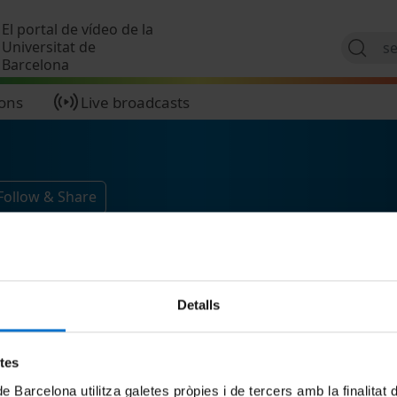
Skip to main content
El portal de vídeo de la
Universitat de
Barcelona
ions
Live broadcasts
Follow & Share
Detalls
etes
de Barcelona utilitza galetes pròpies i de tercers amb la finalitat