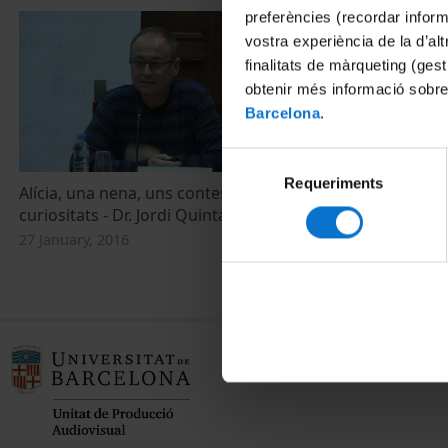
preferències (recordar infor
vostra experiència de la d’al
finalitats de màrqueting (gest
obtenir més informació sobre
Barcelona
.
Selecció
Requeriments
de
Alícia, una nena, uns contes i moltes
consentiment
curiositats - Dr. Jordi Quintana
27 January, 2016