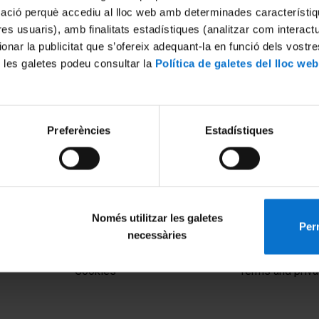
mació perquè accediu al lloc web amb determinades característiq
tres usuaris), amb finalitats estadístiques (analitzar com interac
ionar la publicitat que s’ofereix adequant-la en funció dels vostr
 les galetes podeu consultar la
Política de galetes del lloc web
Preferències
Estadístiques
Només utilitzar les galetes
Perm
necessàries
MENÚ PEU 1
PEU 2
Legal notice
About UBtv
Cookies
Terms and priva