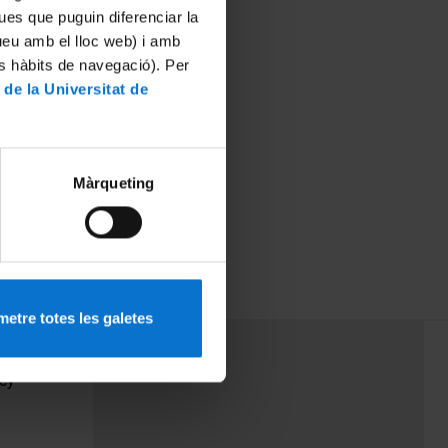
ues que puguin diferenciar la
tueu amb el lloc web) i amb
es hàbits de navegació). Per
 de la Universitat de
Màrqueting
etre totes les galetes
PEU 3
Contact
cy