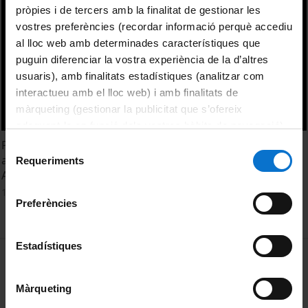
pròpies i de tercers amb la finalitat de gestionar les
vostres preferències (recordar informació perquè accediu
al lloc web amb determinades característiques que
puguin diferenciar la vostra experiència de la d’altres
usuaris), amb finalitats estadístiques (analitzar com
interactueu amb el lloc web) i amb finalitats de
màrqueting (gestionar la publicitat que s’ofereix
adequant-la en funció dels vostres hàbits de navegació).
Per obtenir més informació sobre les galetes podeu
Presentació del llibre 'Guia il·lustrada per a conèixer els
Selecció
consultar la
Política de galetes del lloc web de la
arbres' (Publicacions i Edicions UB) de Jaume Llistosella i
Requeriments
de
Antoni Sànchez-Cuxart
Universitat de Barcelona
.
consentiment
16 Septiembre, 2015
Preferències
Estadístiques
MENÚ PEU 1
Aviso legal
Política de Cookies
Màrqueting