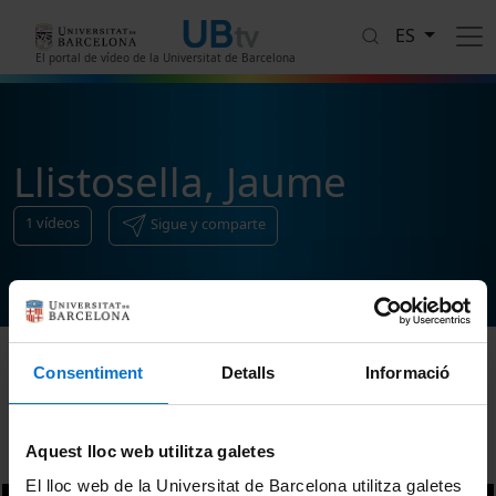
Pasar al contenido principal
ES
El portal de vídeo de la Universitat de Barcelona
Llistosella, Jaume
1
vídeos
Sigue y comparte
Consentiment
Detalls
Informació
Ordenar
Aquest lloc web utilitza galetes
El lloc web de la Universitat de Barcelona utilitza galetes