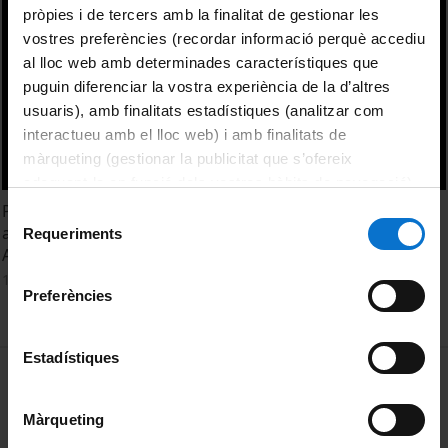
pròpies i de tercers amb la finalitat de gestionar les
vostres preferències (recordar informació perquè accediu
al lloc web amb determinades característiques que
puguin diferenciar la vostra experiència de la d’altres
usuaris), amb finalitats estadístiques (analitzar com
interactueu amb el lloc web) i amb finalitats de
màrqueting (gestionar la publicitat que s’ofereix
adequant-la en funció dels vostres hàbits de navegació).
Per obtenir més informació sobre les galetes podeu
Presentació del llibre 'Guia il·lustrada per a conèixer els
Selecció
consultar la
Política de galetes del lloc web de la
arbres' (Publicacions i Edicions UB) de Jaume Llistosella i
Requeriments
de
Antoni Sànchez-Cuxart
Universitat de Barcelona
.
consentiment
16 September, 2015
Preferències
Estadístiques
MENÚ PEU 1
Legal notice
Cookies
Màrqueting