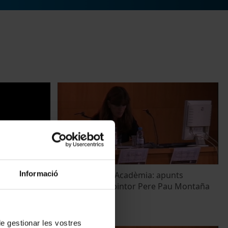
Informació
de artistas y
Entre la cort i l'Acadèmia: apunts
biogràfics del pintor Pere Pau Montaña
22 Octubre, 2011
 de gestionar les vostres