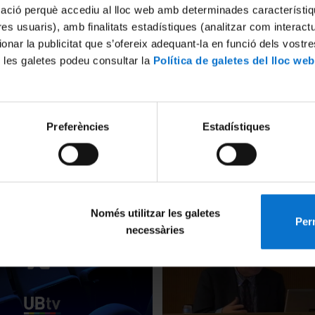
mació perquè accediu al lloc web amb determinades característiq
tres usuaris), amb finalitats estadístiques (analitzar com interac
ionar la publicitat que s’ofereix adequant-la en funció dels vostr
 les galetes podeu consultar la
Política de galetes del lloc web
asarianos de reflexión
De Palomino a Ceán. Narrati
Preferències
Estadístiques
 la literatura artística y
biogràfiques en el segle XVII
a hispánica de los siglos XVI-
22 Octubre, 2011
011
Només utilitzar les galetes
Perm
necessàries