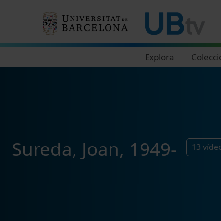
Navegació principal
Explora
Colecci
Sureda, Joan, 1949-
13
víde