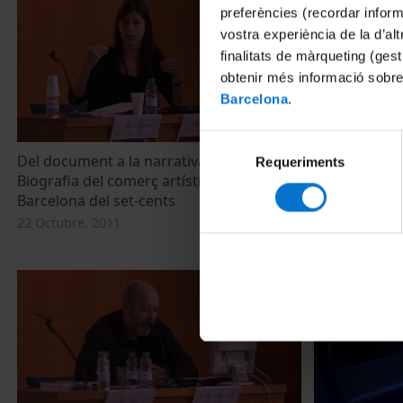
preferències (recordar infor
vostra experiència de la d’al
finalitats de màrqueting (gest
obtenir més informació sobre
Barcelona
.
Selecció
Del document a la narrativa social.
Mecanismos v
Requeriments
de
Biografia del comerç artístic a la
intelectual en
consentiment
Barcelona del set-cents
arquitectónic
XVIII
22 Octubre, 2011
22 Octubre, 2