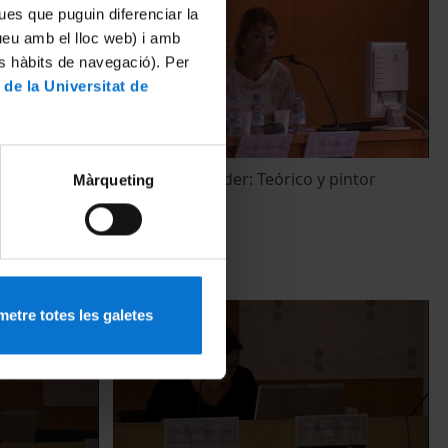
ues que puguin diferenciar la
tueu amb el lloc web) i amb
es hàbits de navegació). Per
 de la Universitat de
ves
Karel Van Mander: Teórico y pintor
Màrqueting
I hispànic
22 Octubre, 2011
etre totes les galetes