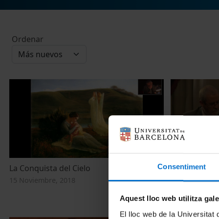
Ordenar
Consentiment
La Conquista del Cielo
Inauguració o
Internacional
15 Noviembre, 2018
Barcelona del
Aquest lloc web utilitza gal
7 Mayo, 2015
El lloc web de la Universitat 