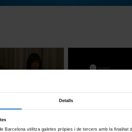
Detalls
ficial del Simposi
Presentació del llibre 'Vidas 
 'Imatges del poder a la
otras narrativas biográficas'
 Set-cents'
10 Junio, 2013
etes
de Barcelona utilitza galetes pròpies i de tercers amb la finalitat