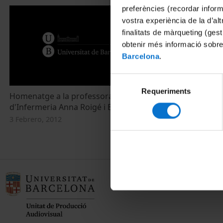
preferències (recordar infor
vostra experiència de la d’al
finalitats de màrqueting (gest
obtenir més informació sobre
Barcelona
.
Selecció
Requeriments
de
Homenatge a la professora de l'Escola
consentiment
d'Infermeria Anna Roigé i Boté
3 Febrero, 2012