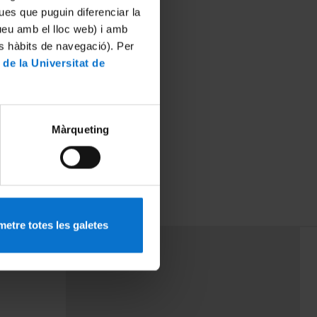
ues que puguin diferenciar la
tueu amb el lloc web) i amb
es hàbits de navegació). Per
 de la Universitat de
Màrqueting
etre totes les galetes
PEU 3
rminos
Contacto