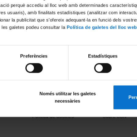
mació perquè accediu al lloc web amb determinades característiq
tres usuaris), amb finalitats estadístiques (analitzar com interac
ionar la publicitat que s’ofereix adequant-la en funció dels vostr
 les galetes podeu consultar la
Política de galetes del lloc web
Preferències
Estadístiques
Només utilitzar les galetes
Perm
necessàries
MENÚ PEU 1
PEU 2
Aviso legal
Privacidad y té
Política de Cookies
Sobre UBtv