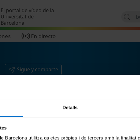
Pasar al contenido principal
El portal de vídeo de la
Universitat de
Barcelona
ones
En directo
Sigue y comparte
Detalls
etes
de Barcelona utilitza galetes pròpies i de tercers amb la finalitat