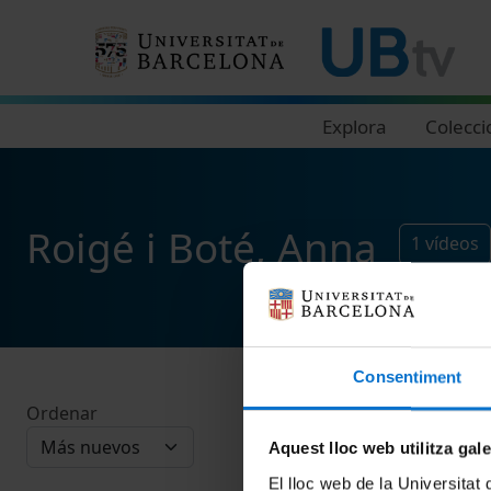
Navegació principal
Explora
Colecci
Roigé i Boté, Anna
1
vídeos
Consentiment
Ordenar
Aquest lloc web utilitza gal
El lloc web de la Universitat 