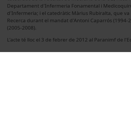
Departament d'Infermeria Fonamental i Medicoquirúr
d'Infermeria; i el catedràtic Màrius Rubiralta, que va
Recerca durant el mandat d'Antoni Caparrós (1994-20
(2005-2008).
L'acte té lloc el 3 de febrer de 2012 al Paranimf de l'Ed
© Unitat de Producció Audiovisual
Vídeos relacionados