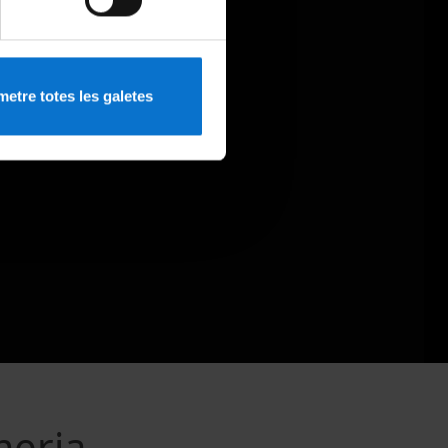
etre totes les galetes
meria