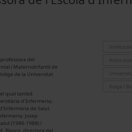
Institucio
 professora del
Actos aca
ntal i Maternoinfantil de
Universit
vitge de la Universitat
Roigé i B
n el qual també
ersitària d'Infermeria;
d'Infermeria de Salut
Infermeria; Josep
Salut (1986-1988) i
. Blasco, directora del