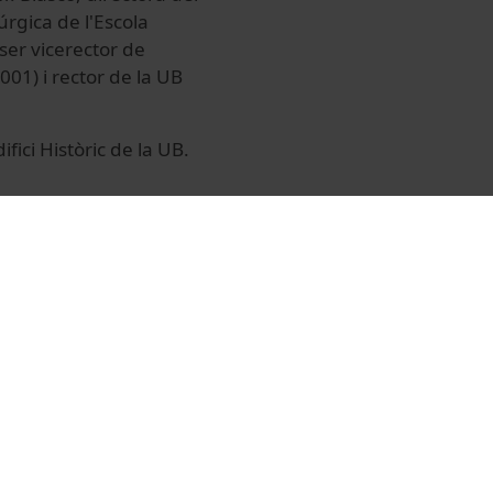
gica de l'Escola
 ser vicerector de
01) i rector de la UB
ifici Històric de la UB.