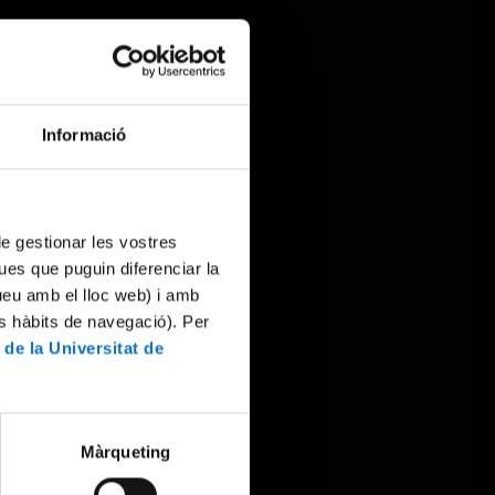
Informació
 de gestionar les vostres
ues que puguin diferenciar la
tueu amb el lloc web) i amb
es hàbits de navegació). Per
 de la Universitat de
Màrqueting