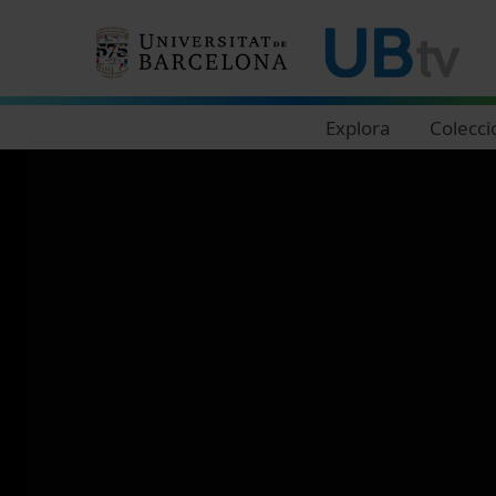
Navegació principal
Explora
Colecci