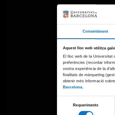
Consentiment
Aquest lloc web utilitza gal
El lloc web de la Universitat 
preferències (recordar infor
vostra experiència de la d’al
finalitats de màrqueting (gest
obtenir més informació sobre
Barcelona
.
Selecció
Requeriments
de
consentiment