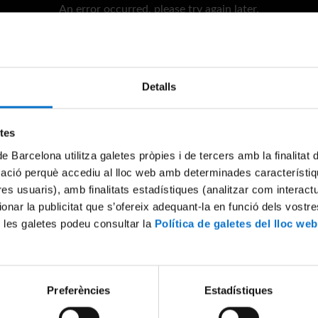
An error occurred, please try again later.
Try again
Detalls
etes
de Barcelona utilitza galetes pròpies i de tercers amb la finalitat
mació perquè accediu al lloc web amb determinades característiq
tres usuaris), amb finalitats estadístiques (analitzar com interac
ionar la publicitat que s’ofereix adequant-la en funció dels vostr
 les galetes podeu consultar la
Política de galetes del lloc web
Preferències
Estadístiques