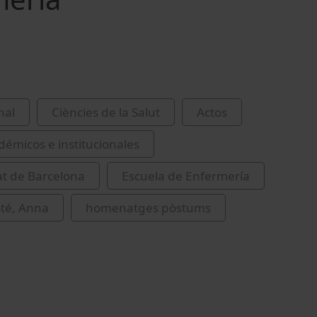
nal
Ciències de la Salut
Actos
démicos e institucionales
at de Barcelona
Escuela de Enfermería
oté, Anna
homenatges pòstums