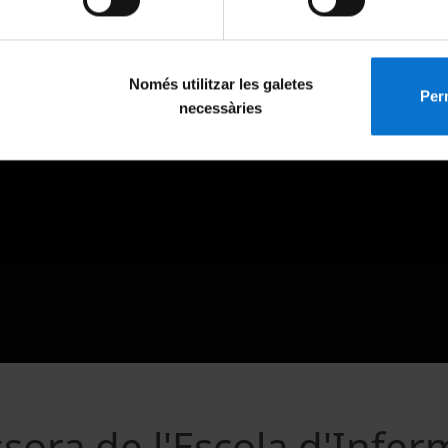
Només utilitzar les galetes
Perm
necessàries
ora de l'Escola d'Infer