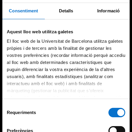
Consentiment
Detalls
Informació
Try again
Aquest lloc web utilitza galetes
El lloc web de la Universitat de Barcelona utilitza galetes
pròpies i de tercers amb la finalitat de gestionar les
vostres preferències (recordar informació perquè accediu
al lloc web amb determinades característiques que
puguin diferenciar la vostra experiència de la d’altres
usuaris), amb finalitats estadístiques (analitzar com
interactueu amb el lloc web) i amb finalitats de
màrqueting (gestionar la publicitat que s’ofereix
adequant-la en funció dels vostres hàbits de navegació).
Per obtenir més informació sobre les galetes podeu
Selecció
consultar la
Política de galetes del lloc web de la
Requeriments
de
Universitat de Barcelona
.
consentiment
Preferències