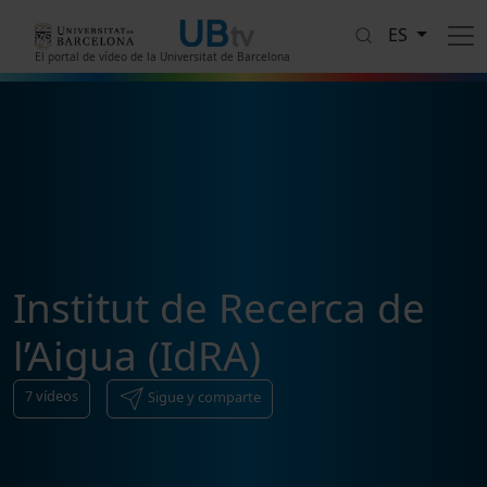
Pasar al contenido principal
ES
El portal de vídeo de la Universitat de Barcelona
Institut de Recerca de
l’Aigua (IdRA)
7
vídeos
Sigue y comparte