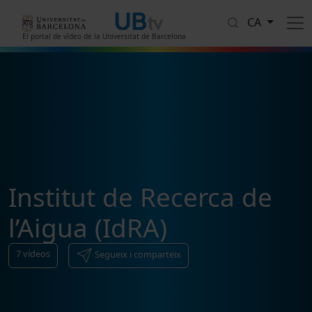
Vés al contingut
CA
El portal de vídeo de la Universitat de Barcelona
Institut de Recerca de
l’Aigua (IdRA)
7
vídeos
Segueix i comparteix