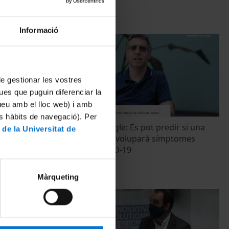
Informació
 de gestionar les vostres
ues que puguin diferenciar la
tueu amb el lloc web) i amb
es hàbits de navegació). Per
ofill-Mas
A bord del Beagle: Es pot predir si una
 de la Universitat de
persona desenvoluparà símptomes
greus de COVID-19
27 Octubre, 2021
Màrqueting