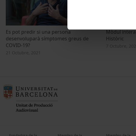
Es pot predir si una persona
Mòdul interac
desenvoluparà símptomes greus de
Històric
COVID-19?
7 Octubre, 20
21 Octubre, 2021
Fundadora de la
Miembro de la
Miembro de la