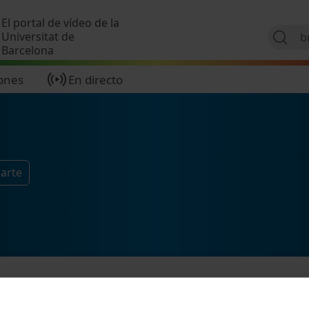
Pasar al contenido principal
El portal de vídeo de la
Universitat de
Barcelona
ones
En directo
arte