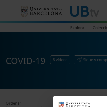
Navegació principal
Explora
Colecci
COVID-19
8
vídeos
Sigue y comp
Ordenar