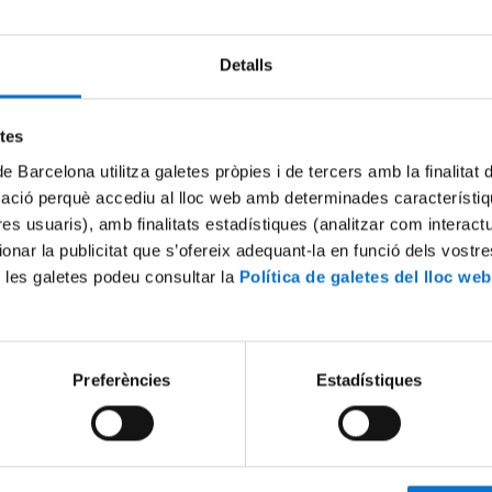
Detalls
etes
de Barcelona utilitza galetes pròpies i de tercers amb la finalitat
mació perquè accediu al lloc web amb determinades característiq
tres usuaris), amb finalitats estadístiques (analitzar com interac
ionar la publicitat que s’ofereix adequant-la en funció dels vostr
s vigilants: generació
El projecte VIRWaste. Sílvia B
 les galetes podeu consultar la
Política de galetes del lloc web
 brots de COVID-19 a partir
10 Noviembre, 2022
estadística del SARS-CoV-2 en
uals. Lluís Corominas
 2022
Preferències
Estadístiques