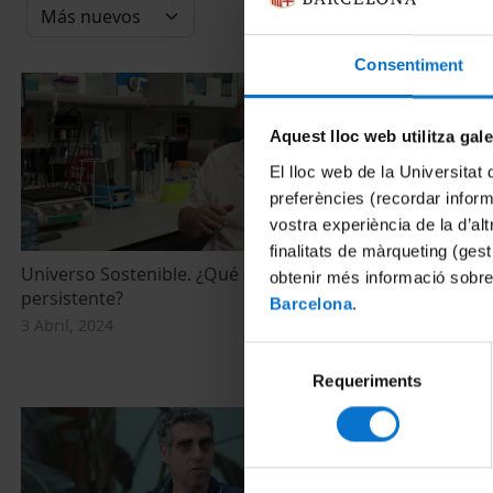
Consentiment
Aquest lloc web utilitza gal
El lloc web de la Universitat 
preferències (recordar infor
vostra experiència de la d’al
finalitats de màrqueting (gest
Universo Sostenible. ¿Qué es el Covid
Supervisem el
obtenir més informació sobre
persistente?
d’alarmes de
Barcelona
.
de l’anàlisi 
3 Abril, 2024
aigües resid
Selecció
10 Noviembre,
Requeriments
de
consentiment