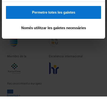
Sobre UBtv
Permetre totes les galetes
PEU 3
Contacto
Només utilitzar les galetes necessàries
Fundadora de la
Miembro de la
Miembro de la
Excelencia internacional
Reconocimiento europeo