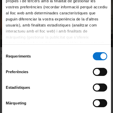
pròpies i de tercers amb la finalitat de gestionar les
vostres preferències (recordar informació perquè accediu
al lloc web amb determinades característiques que
puguin diferenciar la vostra experiència de la d’altres
usuaris), amb finalitats estadístiques (analitzar com
interactueu amb el lloc web) i amb finalitats de
màrqueting (gestionar la publicitat que s’ofereix
adequant-la en funció dels vostres hàbits de navegació).
Per obtenir més informació sobre les galetes podeu
Selecció
Taula rodona: El paper de la “Wastewater-based
consultar la
Política de galetes del lloc web de la
Requeriments
de
epidemiology” en la prevenció de pandèmies
Universitat de Barcelona
.
consentiment
10 Noviembre, 2022
Preferències
MENÚ PEU 1
Estadístiques
Aviso legal
Política de Cookies
Màrqueting
PEU 2
Privacidad y términos