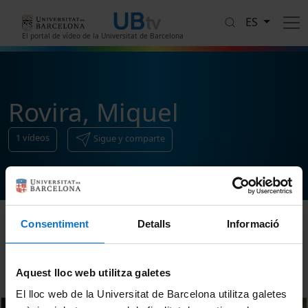
Pasar al contenido principal
ES
El portal de vídeo de la Universitat de Barcelona
Rovira, Miquel
1
vídeos
Sigue y comparte
Consentiment
Detalls
Informació
Ordenar
Aquest lloc web utilitza galetes
El lloc web de la Universitat de Barcelona utilitza galetes