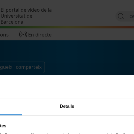
Vés al contingut
El portal de vídeo de la
Universitat de
Barcelona
ions
En directe
gueix i comparteix
Detalls
etes