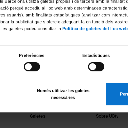
de Barcelona utilitza galetes pròpies i de tercers amb la finalitat
mació perquè accediu al lloc web amb determinades característiq
tres usuaris), amb finalitats estadístiques (analitzar com interac
ionar la publicitat que s’ofereix adequant-la en funció dels vostr
 les galetes podeu consultar la
Política de galetes del lloc web
Preferències
Estadístiques
Només utilitzar les galetes
Perm
necessàries
MENÚ PEU 1
PEU 2
Avís legal
Privadesa i ter
Galetes
Sobre UBtv