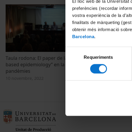
El lloc web de la Universitat 
preferències (recordar infor
vostra experiència de la d’al
finalitats de màrqueting (gest
obtenir més informació sobre
Barcelona
.
Selecció
Requeriments
de
Taula rodona: El paper de la “Wastewater-
based epidemiology” en la prevenció de
consentiment
pandèmies
10 novembre, 2022