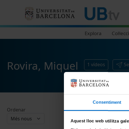
Navegació principal
Explora
Col·lecc
Rovira, Miquel
1
vídeos
Se
Consentiment
Ordenar
Aquest lloc web utilitza gal