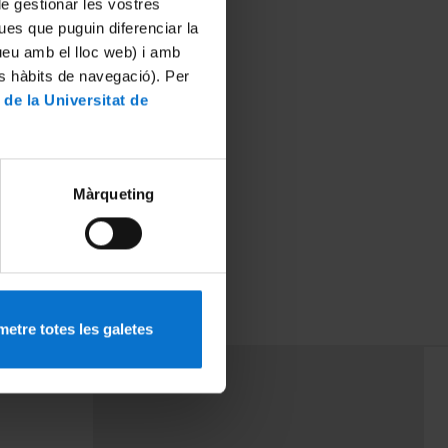
 de gestionar les vostres
ues que puguin diferenciar la
tueu amb el lloc web) i amb
es hàbits de navegació). Per
 de la Universitat de
Màrqueting
etre totes les galetes
PEU 3
mes
Contacte