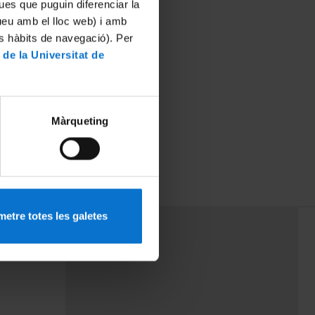
ues que puguin diferenciar la
tueu amb el lloc web) i amb
es hàbits de navegació). Per
 de la Universitat de
Màrqueting
etre totes les galetes
PEU 3
rminos
Contacto