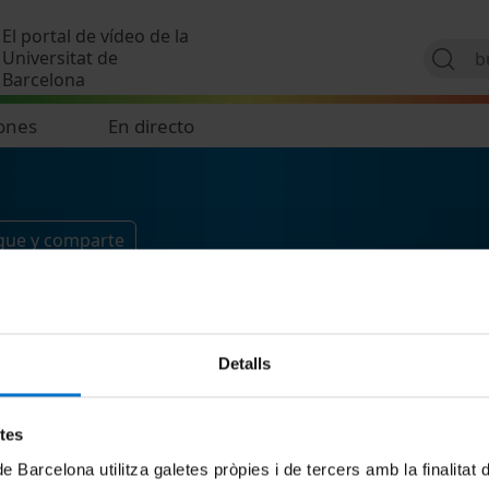
Pasar al contenido principal
El portal de vídeo de la
Universitat de
Barcelona
ones
En directo
gue y comparte
Detalls
etes
de Barcelona utilitza galetes pròpies i de tercers amb la finalitat