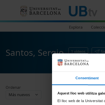
Navegació principal
Explora
Colecci
Santos, Sergio
1
vídeos
Si
Consentiment
Ordenar
Aquest lloc web utilitza gal
El lloc web de la Universitat 