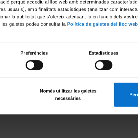
mació perquè accediu al lloc web amb determinades característiq
tres usuaris), amb finalitats estadístiques (analitzar com interac
ionar la publicitat que s’ofereix adequant-la en funció dels vostr
 les galetes podeu consultar la
Política de galetes del lloc web
Preferències
Estadístiques
Només utilitzar les galetes
Perm
MENÚ PEU 1
PEU 2
necessàries
Aviso legal
Privacidad y té
Política de Cookies
Sobre UBtv