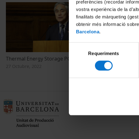
preferències (recordar infor
vostra experiència de la d’al
finalitats de màrqueting (gest
obtenir més informació sobre
Barcelona
.
Selecció
Requeriments
de
Thermal Energy Storage PCM (V)
consentiment
27 Octubre, 2022