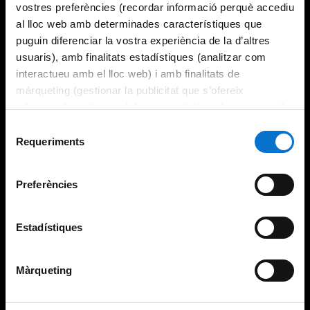
vostres preferències (recordar informació perquè accediu
al lloc web amb determinades característiques que
puguin diferenciar la vostra experiència de la d’altres
usuaris), amb finalitats estadístiques (analitzar com
interactueu amb el lloc web) i amb finalitats de
màrqueting (gestionar la publicitat que s’ofereix
adequant-la en funció dels vostres hàbits de navegació).
Per obtenir més informació sobre les galetes podeu
Selecció
consultar la
Política de galetes del lloc web de la
Requeriments
de
Universitat de Barcelona
.
consentiment
Preferències
Estadístiques
Màrqueting