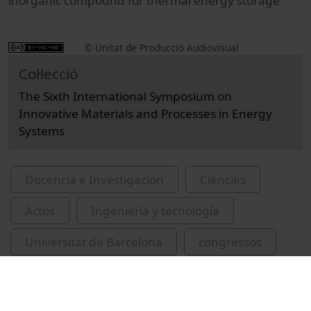
inorganic compound for thermal energy storage'
© Unitat de Producció Audiovisual
Col·lecció
The Sixth International Symposium on
Innovative Materials and Processes in Energy
Systems
Docencia e Investigación
Ciències
Actos
Ingeniería y tecnología
Universitat de Barcelona
congressos
emmagatzematge d'energia tèrmica
Kato, Yukitaka
Salgado, Rebeca