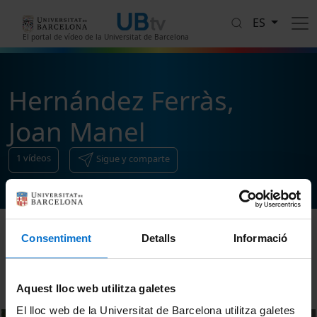
Pasar al contenido principal
ES
El portal de vídeo de la Universitat de Barcelona
Hernández Ferràs,
Joan Manel
1
vídeos
Sigue y comparte
Consentiment
Detalls
Informació
Ordenar
Aquest lloc web utilitza galetes
El lloc web de la Universitat de Barcelona utilitza galetes