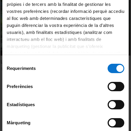
pròpies i de tercers amb la finalitat de gestionar les
vostres preferències (recordar informació perquè accediu
al lloc web amb determinades característiques que
puguin diferenciar la vostra experiència de la d’altres
usuaris), amb finalitats estadístiques (analitzar com
interactueu amb el lloc web) i amb finalitats de
màrqueting (gestionar la publicitat que s’ofereix
adequant-la en funció dels vostres hàbits de navegació).
Per obtenir més informació sobre les galetes podeu
La col·lecció Instruments científics de la Facultat de Física
Selecció
consultar la
Política de galetes del lloc web de la
Requeriments
17 Marzo, 2022
de
Universitat de Barcelona
.
consentiment
Preferències
MENÚ PEU 1
Aviso legal
Estadístiques
Política de Cookies
PEU 2
Privacidad y términos
Màrqueting
Sobre UBtv