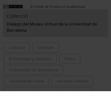
© Unitat de Producció Audiovisual
Col·lecció
Diàlegs del Museu Virtual de la Universitat de
Barcelona
Cultural
Ciències
Entrevistas y debates
Física
Universitat de Barcelona
Facultad de Física
museus virtuals
Universitat de Barcelona. Museu Virtual
patrimoni cultural