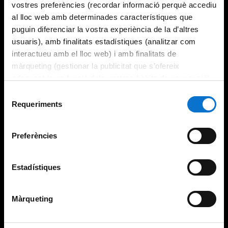
vostres preferències (recordar informació perquè accediu
al lloc web amb determinades característiques que
puguin diferenciar la vostra experiència de la d’altres
usuaris), amb finalitats estadístiques (analitzar com
interactueu amb el lloc web) i amb finalitats de
màrqueting (gestionar la publicitat que s’ofereix
adequant-la en funció dels vostres hàbits de navegació).
Per obtenir més informació sobre les galetes podeu
Selecció
consultar la
Política de galetes del lloc web de la
Requeriments
de
Universitat de Barcelona
.
consentiment
Preferències
Estadístiques
Màrqueting