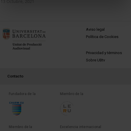
13 Octubre, 2021
MENÚ PEU 1
Aviso legal
Política de Cookies
PEU 2
Privacidad y términos
Sobre UBtv
PEU 3
Contacto
Fundadora de la
Miembro de la
Miembro de la
Excelencia internacional