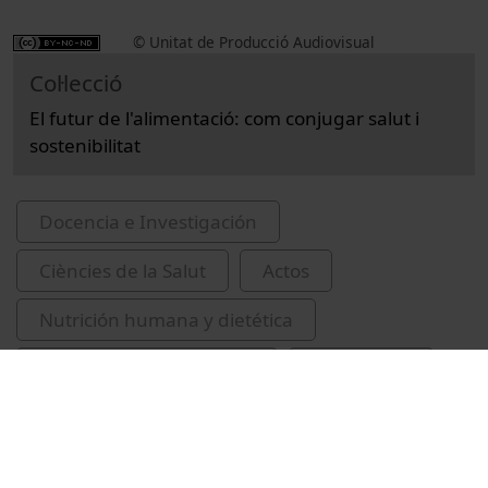
© Unitat de Producció Audiovisual
Col·lecció
El futur de l'alimentació: com conjugar salut i
sostenibilitat
Docencia e Investigación
Ciències de la Salut
Actos
Nutrición humana y dietética
Universitat de Barcelona
congressos
Guàrdia-Olmos, Joan, 1958-
Tarafa, Gemma
Borrell, Carme