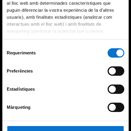
al lloc web amb determinades característiques que
puguin diferenciar la vostra experiència de la d’altres
usuaris), amb finalitats estadístiques (analitzar com
interactueu amb el lloc web) i amb finalitats de
màrqueting (gestionar la publicitat que s’ofereix
adequant-la en funció dels vostres hàbits de navegació).
Per obtenir més informació sobre les galetes podeu
Selecció
consultar la
Política de galetes del lloc web de la
Requeriments
de
Universitat de Barcelona
.
consentiment
Preferències
Estadístiques
Màrqueting