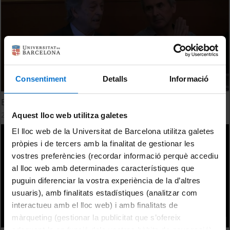
Consentiment
Detalls
Informació
El model formatiu de mestres a debat
23 Mayo, 2018
Aquest lloc web utilitza galetes
El lloc web de la Universitat de Barcelona utilitza galetes
pròpies i de tercers amb la finalitat de gestionar les
vostres preferències (recordar informació perquè accediu
al lloc web amb determinades característiques que
puguin diferenciar la vostra experiència de la d’altres
usuaris), amb finalitats estadístiques (analitzar com
interactueu amb el lloc web) i amb finalitats de
màrqueting (gestionar la publicitat que s’ofereix
adequant-la en funció dels vostres hàbits de navegació).