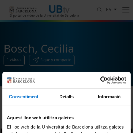
Pasar al contenido principal
ES
El portal de vídeo de la Universitat de Barcelona
Bosch, Cecilia
1
vídeos
Sigue y comparte
Consentiment
Detalls
Informació
Ordenar
Aquest lloc web utilitza galetes
El lloc web de la Universitat de Barcelona utilitza galetes