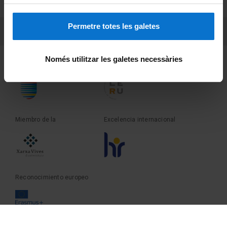
Sobre UBtv
Permetre totes les galetes
PEU 3
Contacto
Només utilitzar les galetes necessàries
Fundadora de la
Miembro de la
Miembro de la
Excelencia internacional
Reconocimiento europeo