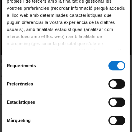
pròpies i de tercers amb la finalitat de gestionar les
vostres preferències (recordar informació perquè accediu
al lloc web amb determinades característiques que
puguin diferenciar la vostra experiència de la d’altres
usuaris), amb finalitats estadístiques (analitzar com
interactueu amb el lloc web) i amb finalitats de
màrqueting (gestionar la publicitat que s’ofereix
adequant-la en funció dels vostres hàbits de navegació).
Per obtenir més informació sobre les galetes podeu
Selecció
Homenatge a Pere Bosch Gimpera en el cinquantenari de
consultar la
Política de galetes del lloc web de la
Requeriments
de
la seva mort
Universitat de Barcelona
.
consentiment
28 Octubre, 2024
Preferències
MENÚ PEU 1
Estadístiques
Aviso legal
Política de Cookies
Màrqueting
PEU 2
Privacidad y términos