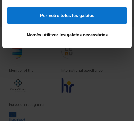
Terms and privacy
Permetre totes les galetes
PEU 3
Contact
Només utilitzar les galetes necessàries
Founder of the
Member of the
Member of the
International excellence
European recognition