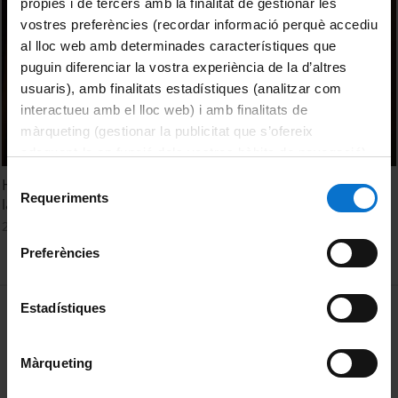
pròpies i de tercers amb la finalitat de gestionar les
vostres preferències (recordar informació perquè accediu
al lloc web amb determinades característiques que
puguin diferenciar la vostra experiència de la d’altres
usuaris), amb finalitats estadístiques (analitzar com
interactueu amb el lloc web) i amb finalitats de
màrqueting (gestionar la publicitat que s’ofereix
adequant-la en funció dels vostres hàbits de navegació).
Per obtenir més informació sobre les galetes podeu
Selecció
Homenatge a Pere Bosch Gimpera en el cinquantenari de
consultar la
Política de galetes del lloc web de la
Requeriments
de
la seva mort
Universitat de Barcelona
.
consentiment
28 October, 2024
Preferències
MENÚ PEU 1
Estadístiques
Legal notice
Cookies
Màrqueting
PEU 2
About UBtv