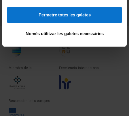
Sobre UBtv
Permetre totes les galetes
PEU 3
Contacto
Només utilitzar les galetes necessàries
Fundadora de la
Miembro de la
Miembro de la
Excelencia internacional
Reconocimiento europeo