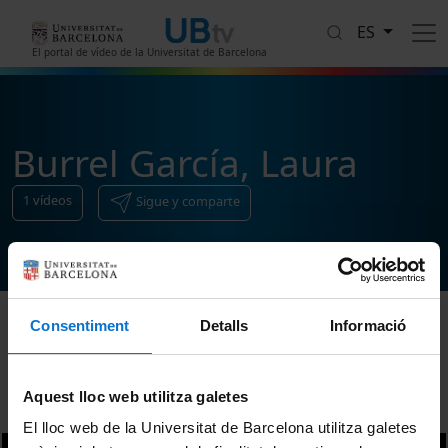
Pasar al contenido principal
ES
El portal de vídeo de la Universitat de Barcelona
Burrel García, Laura
1
vídeos
Sigue y comparte
Consentiment
Detalls
Informació
Ordenar
Aquest lloc web utilitza galetes
El lloc web de la Universitat de Barcelona utilitza galetes