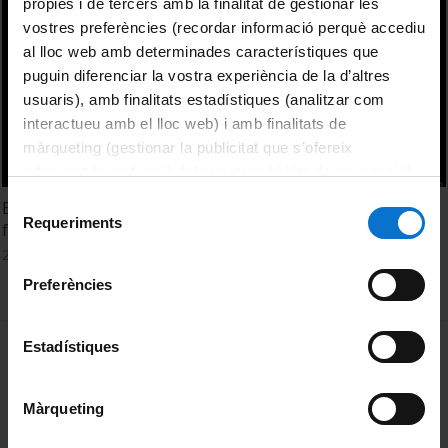
pròpies i de tercers amb la finalitat de gestionar les
vostres preferències (recordar informació perquè accediu
al lloc web amb determinades característiques que
puguin diferenciar la vostra experiència de la d’altres
usuaris), amb finalitats estadístiques (analitzar com
interactueu amb el lloc web) i amb finalitats de
màrqueting (gestionar la publicitat que s’ofereix
adequant-la en funció dels vostres hàbits de navegació).
Per obtenir més informació sobre les galetes podeu
Selecció
Exploring the role of Salt Tectonics in the South Pyrenean
consultar la
Política de galetes del lloc web de la
Requeriments
de
fold-and-thrust belt
Universitat de Barcelona
.
consentiment
25 Febrero, 2019
Preferències
MENÚ PEU 1
Estadístiques
Aviso legal
Política de Cookies
Màrqueting
PEU 2
Privacidad y términos