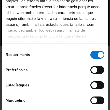
pròpies i de tercers amb la finalitat de gestionar les
vostres preferències (recordar informació perquè accediu
al lloc web amb determinades característiques que
puguin diferenciar la vostra experiència de la d’altres
usuaris), amb finalitats estadístiques (analitzar com
interactueu amb el lloc web) i amb finalitats de
màrqueting (gestionar la publicitat que s’ofereix
adequant-la en funció dels vostres hàbits de navegació).
Per obtenir més informació sobre les galetes podeu
Selecció
Exploring the role of Salt Tectonics in the South Pyrenean
consultar la
Política de galetes del lloc web de la
Requeriments
de
fold-and-thrust belt
Universitat de Barcelona
.
consentiment
25 February, 2019
Preferències
MENÚ PEU 1
Estadístiques
Legal notice
Cookies
Màrqueting
PEU 2
About UBtv