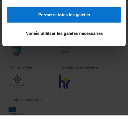
Terms and privacy
Permetre totes les galetes
PEU 3
Contact
Només utilitzar les galetes necessàries
Founder of the
Member of the
Member of the
International excellence
European recognition