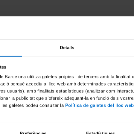
Detalls
etes
de Barcelona utilitza galetes pròpies i de tercers amb la finalitat
mació perquè accediu al lloc web amb determinades característiq
nd opportunities in
Si la ciència és la resposta, q
g environmental policies
pregunta?
tres usuaris), amb finalitats estadístiques (analitzar com interac
ionar la publicitat que s’ofereix adequant-la en funció dels vostr
22 Junio, 2018
 les galetes podeu consultar la
Política de galetes del lloc web
Preferències
Estadístiques