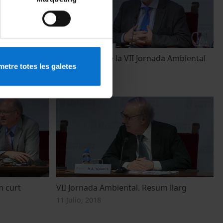
Conclusions de la VII Jornada Ambiental
etre totes les galetes
25 Junio, 2018
m curt
VII Jornada Ambiental. Resum llarg
11 Julio, 2018