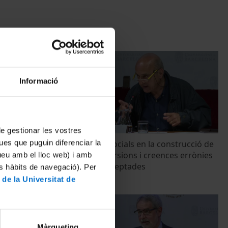
Informació
 de gestionar les vostres
ues que puguin diferenciar la
uina era la
Factors psicosocials en la construcció de
certeses, distorsions i creences errònies
tueu amb el lloc web) i amb
socialment acceptades
es hàbits de navegació). Per
22 Junio, 2018
 de la Universitat de
Màrqueting