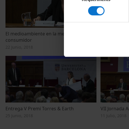
consentiment
El medioambiente en la mente del
Climate Chan
consumidor
possible ele
22 Junio, 2018
22 Junio, 2018
Entrega V Premi Torres & Earth
VII Jornada A
25 Junio, 2018
11 Julio, 2018