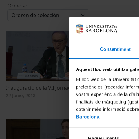
Ordenar
Consentiment
Aquest lloc web utilitza gal
El lloc web de la Universitat 
preferències (recordar infor
Inauguració de la VII Jornada Ambiental
Challenges a
communicatin
vostra experiència de la d’al
22 Junio, 2018
finalitats de màrqueting (gest
22 Junio, 2018
obtenir més informació sobre
Barcelona
.
Selecció
Requeriments
de