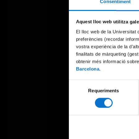
Consentiment
Aquest lloc web utilitza gal
El lloc web de la Universitat 
preferències (recordar infor
vostra experiència de la d’al
finalitats de màrqueting (gest
obtenir més informació sobre
Barcelona
.
Selecció
Requeriments
de
consentiment