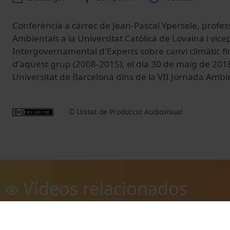
Conferència a càrrec de Jean-Pascal Ypersele, profes
Ambientals a la Universitat Catòlica de Lovaina i vic
Intergovernamental d'Experts sobre canvi climàtic fin
d'aquest grup (2008-2015), el dia 30 de maig de 2018
Universitat de Barcelona dins de la VII Jornada Ambi
© Unitat de Producció Audiovisual
Vídeos relacionados