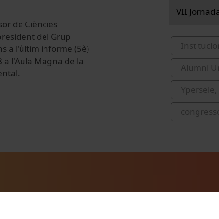
VII Jornad
sor de Ciències
epresident del Grup
Institucio
s a l'ùltim informe (5è)
 a l'Aula Magna de la
Alumni Un
ental.
Ypersele,
congress