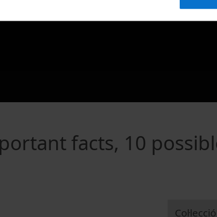
ortant facts, 10 possib
Col·lecció