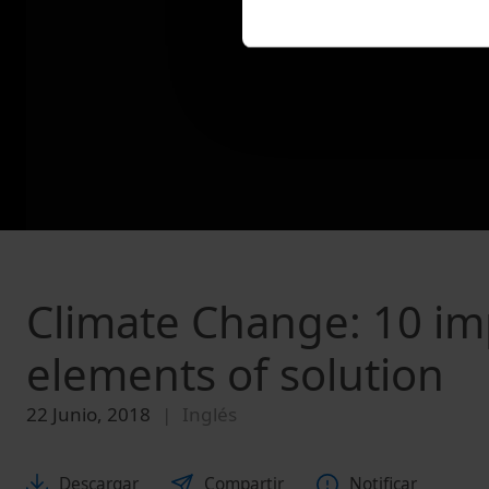
Climate Change: 10 imp
elements of solution
22 Junio, 2018
Inglés
Descargar
Compartir
Notificar