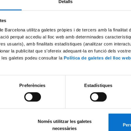
Detalls
Try again
etes
de Barcelona utilitza galetes pròpies i de tercers amb la finalitat
mació perquè accediu al lloc web amb determinades característiq
tres usuaris), amb finalitats estadístiques (analitzar com interac
ionar la publicitat que s’ofereix adequant-la en funció dels vostr
 les galetes podeu consultar la
Política de galetes del lloc web
Preferències
Estadístiques
Només utilitzar les galetes
Perm
necessàries