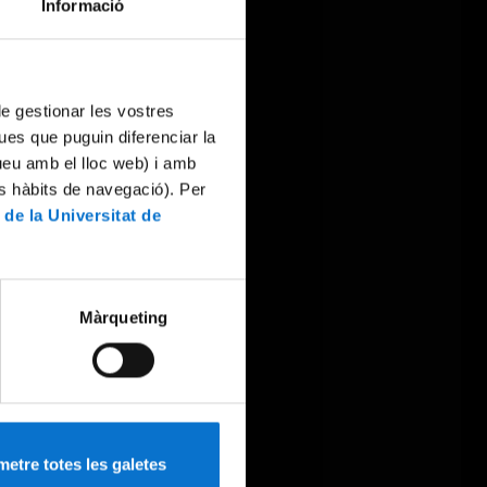
Informació
 de gestionar les vostres
ues que puguin diferenciar la
tueu amb el lloc web) i amb
es hàbits de navegació). Per
 de la Universitat de
Màrqueting
etre totes les galetes