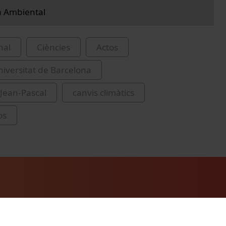
a Ambiental
nal
Ciències
Actos
iversitat de Barcelona
 Jean-Pascal
canvis climàtics
os