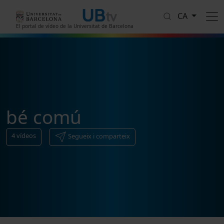
Vés al contingut
CA
El portal de vídeo de la Universitat de Barcelona
bé comú
4
vídeos
Segueix i comparteix