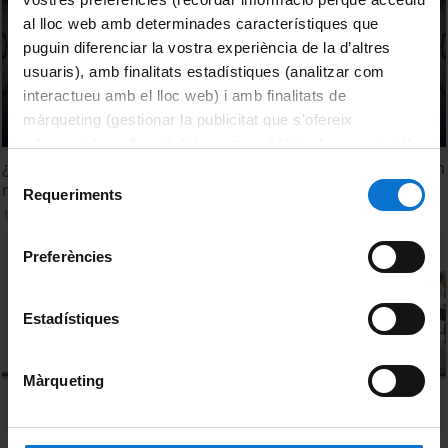
al lloc web amb determinades característiques que
puguin diferenciar la vostra experiència de la d’altres
usuaris), amb finalitats estadístiques (analitzar com
interactueu amb el lloc web) i amb finalitats de
màrqueting (gestionar la publicitat que s’ofereix
adequant-la en funció dels vostres hàbits de navegació).
¿Qué papel juega la educación en transmitir valores, en un
Per obtenir més informació sobre les galetes podeu
Selecció
momento como el actual?
consultar la
Política de galetes del lloc web de la
Requeriments
de
11 juliol, 2012
Universitat de Barcelona
.
consentiment
Preferències
Estadístiques
Màrqueting