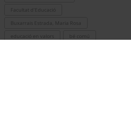
Facultat d'Educació
Buxarrais Estrada, Maria Rosa
educació en valors
bé comú
educació
Vídeos relacionats