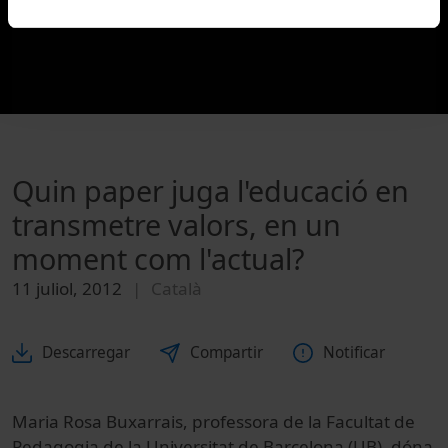
Quin paper juga l'educació en
transmetre valors, en un
moment com l'actual?
11 juliol, 2012
Català
Descarregar
Compartir
Notificar
Maria Rosa Buxarrais, professora de la Facultat de
Pedagogia de la Universitat de Barcelona (UB), dóna