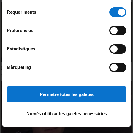
Per obtenir més informació sobre les galetes podeu
Selecció
consultar la
Política de galetes del lloc web de la
Requeriments
de
Universitat de Barcelona
.
consentiment
Preferències
Estadístiques
Màrqueting
Ingrid
14 juny, 2016
Permetre totes les galetes
Només utilitzar les galetes necessàries