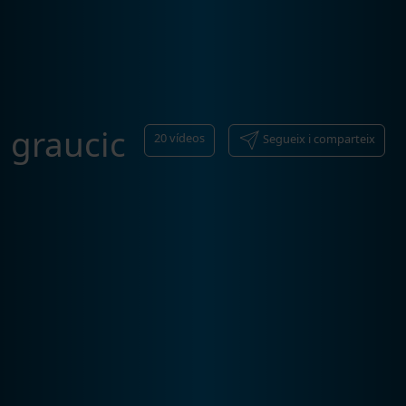
graucic
20
vídeos
Segueix i comparteix