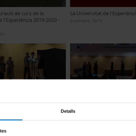
ració de curs de la
La Universitat de l'Experiènc
e l'Experiència 2019-2020 -
9 octubre, 2019
19
xperiència - L'HORT DELS
Teatre de l'Experiència - PUS
13 juny, 2019
Detalls
etes