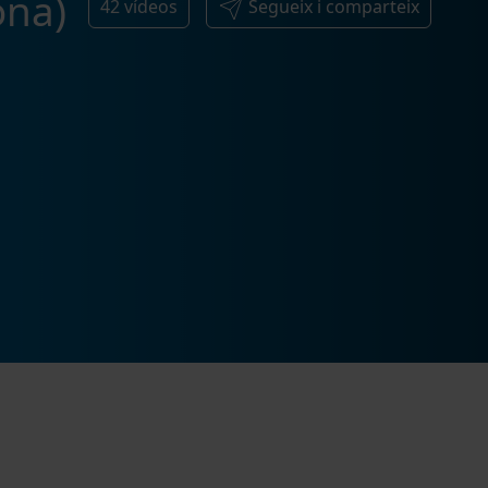
ona)
42
vídeos
Segueix i comparteix