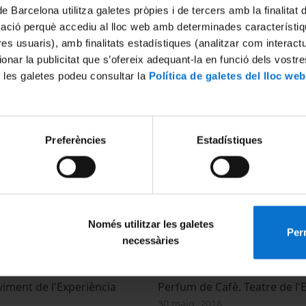
de Barcelona utilitza galetes pròpies i de tercers amb la finalitat
mació perquè accediu al lloc web amb determinades característiq
tres usuaris), amb finalitats estadístiques (analitzar com interac
ionar la publicitat que s’ofereix adequant-la en funció dels vostr
 les galetes podeu consultar la
Política de galetes del lloc web
les aules
Acte d'Inauguració de curs d
Universitat de l'Experiència
9
Preferències
Estadístiques
9 octubre, 2018
Només utilitzar les galetes
Perm
necessàries
iment de l'Experiència
Perfum de Cafè. Teatre de l'
30 maig, 2018