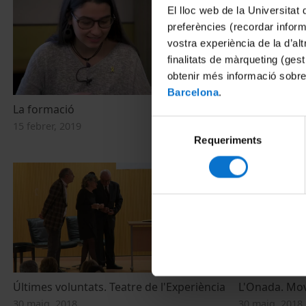
El lloc web de la Universitat 
preferències (recordar infor
vostra experiència de la d’al
finalitats de màrqueting (gest
obtenir més informació sobre
Barcelona
.
La formació
Més enllà de 
Selecció
15 febrer, 2019
15 febrer, 201
Requeriments
de
consentiment
Últimes voluntats. Teatre de l'Experiència
L'Onada. Mov
30 maig, 2018
30 maig, 2018