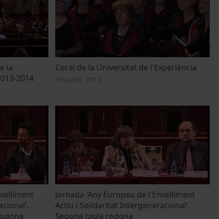
e la
Coral de la Universitat de l'Experiència
 2013-2014
10 juliol, 2013
velliment
Jornada 'Any Europeu de l'Envelliment
acional'.
Actiu i Solidaritat Intergeneracional'.
 rodona
Segona taula rodona