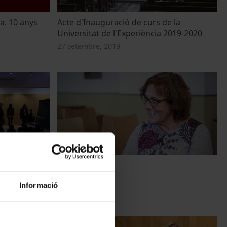
ia. 10 anys
Acte d'Inauguració de curs de la
Universitat de l'Experiència 2019-2020
27 setembre, 2019
H UP 1 - 3
La descoberta
15 febrer, 2019
Informació