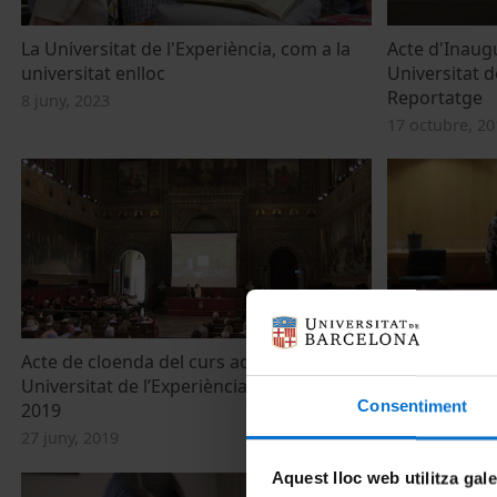
La Universitat de l'Experiència, com a la
Acte d'Inaugu
universitat enlloc
Universitat d
Reportatge
8 juny, 2023
17 octubre, 20
Acte de cloenda del curs acadèmic de la
Teatre de l'E
Universitat de l’Experiència. Promoció
CIRERERS
Consentiment
2019
14 juny, 2019
27 juny, 2019
Aquest lloc web utilitza gal