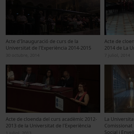
Acte d'Inauguració de curs de la
Acte de cloe
Universitat de l'Experiència 2014-2015
2014 de La Un
30 octubre, 2014
7 juliol, 2014
Acte de cloenda del curs acadèmic 2012-
La Universita
2013 de la Universitat de l'Experiència
Comissionat
Social i Envel
1 juliol, 2013