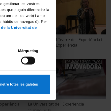
 de gestionar les vostres
ues que puguin diferenciar la
tueu amb el lloc web) i amb
es hàbits de navegació). Per
 de la Universitat de
e la
Presentació del Teatre de l'Experiència i
 2018-2019
Moviment de l'Experiència
Màrqueting
30 maig, 2018
etre totes les galetes
Experiència
La Universitat de l'Experiència
11 maig, 2018