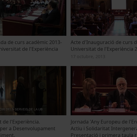
nda de curs acadèmic 2013-
Acte d'Inauguració de curs d
iversitat de l'Experiència
Universitat de l'Experiència
17 octubre, 2013
t de l'Experiència.
Jornada 'Any Europeu de l'En
 per a Desenvolupament
Actiu i Solidaritat Intergener
liment.
Presentació i primera taula