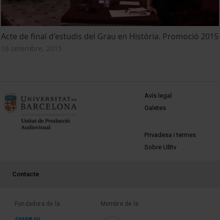
Acte de final d'estudis del Grau en Història. Promoció 2015
16 setembre, 2015
MENÚ PEU 1
Avís legal
Galetes
PEU 2
Privadesa i termes
Sobre UBtv
PEU 3
Contacte
Fundadora de la
Membre de la