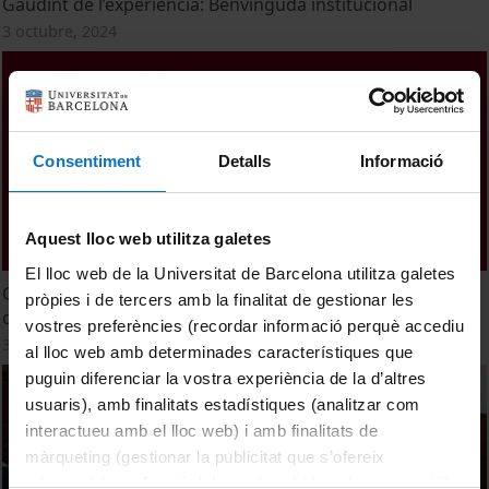
Gaudint de l’experiència: Benvinguda institucional
3 octubre, 2024
Consentiment
Detalls
Informació
Aquest lloc web utilitza galetes
El lloc web de la Universitat de Barcelona utilitza galetes
Gaudint de l'experiència: Lliurament del "Premi de la Lliga
pròpies i de tercers amb la finalitat de gestionar les
de debat sènior de la Xarxa Vives" i Cloenda
vostres preferències (recordar informació perquè accediu
3 octubre, 2024
al lloc web amb determinades característiques que
puguin diferenciar la vostra experiència de la d’altres
usuaris), amb finalitats estadístiques (analitzar com
interactueu amb el lloc web) i amb finalitats de
màrqueting (gestionar la publicitat que s’ofereix
adequant-la en funció dels vostres hàbits de navegació).