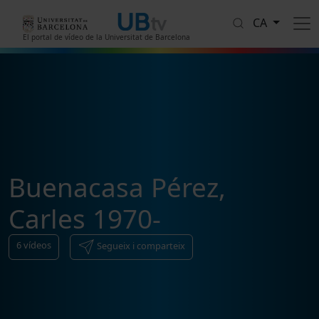
Vés al contingut
CA
El portal de vídeo de la Universitat de Barcelona
Buenacasa Pérez,
Carles 1970-
6
vídeos
Segueix i comparteix