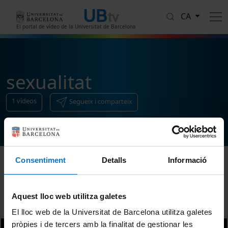
Vés al contingut
CA
El portal de vídeo de la Universitat de Barcelona
sexualitat
1
vídeos
Segueix i comparteix
Consentiment
Detalls
Informació
Ordenar
Aquest lloc web utilitza galetes
El lloc web de la Universitat de Barcelona utilitza galetes
pròpies i de tercers amb la finalitat de gestionar les