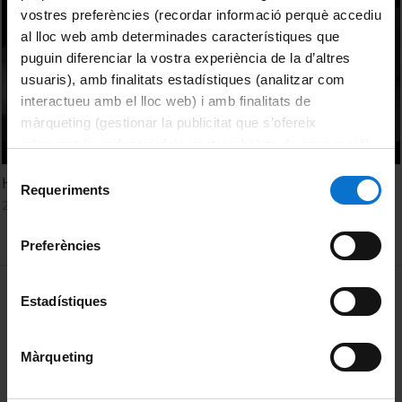
vostres preferències (recordar informació perquè accediu
al lloc web amb determinades característiques que
puguin diferenciar la vostra experiència de la d’altres
usuaris), amb finalitats estadístiques (analitzar com
interactueu amb el lloc web) i amb finalitats de
màrqueting (gestionar la publicitat que s’ofereix
adequant-la en funció dels vostres hàbits de navegació).
Per obtenir més informació sobre les galetes podeu
Selecció
HVMANXTERRA
consultar la
Política de galetes del lloc web de la
Requeriments
de
22 juliol, 2014
Universitat de Barcelona
.
consentiment
Preferències
MENÚ PEU 1
Avís legal
Estadístiques
Galetes
Màrqueting
PEU 2
Privadesa i termes
Sobre UBtv