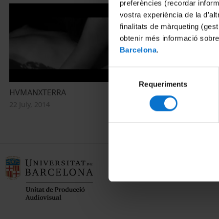
preferències (recordar infor
vostra experiència de la d’al
finalitats de màrqueting (gest
obtenir més informació sobre
Barcelona
.
Selecció
Requeriments
de
HVMANXTERRA
consentiment
22 July, 2014