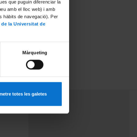
ues que puguin diferenciar la
tueu amb el lloc web) i amb
es hàbits de navegació). Per
 de la Universitat de
Màrqueting
etre totes les galetes
PEU 3
Contact
cy