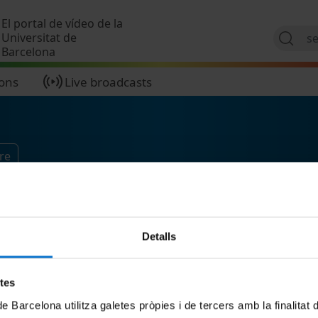
Skip to main content
El portal de vídeo de la
Universitat de
Barcelona
ions
Live broadcasts
re
Detalls
etes
de Barcelona utilitza galetes pròpies i de tercers amb la finalitat