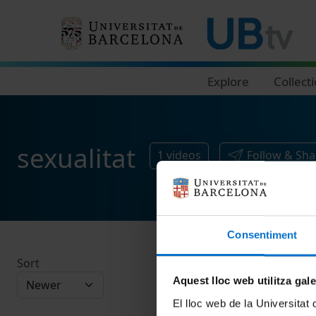
Navegació principal
Explore
Collect
sexualitat
1
videos
Follow & Sha
Consentiment
Sort
Aquest lloc web utilitza gal
El lloc web de la Universitat 