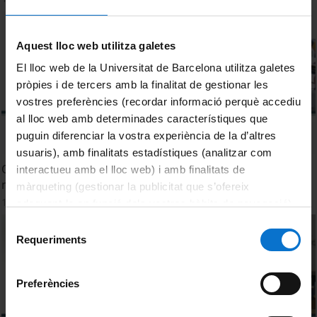
Aquest lloc web utilitza galetes
El lloc web de la Universitat de Barcelona utilitza galetes
pròpies i de tercers amb la finalitat de gestionar les
vostres preferències (recordar informació perquè accediu
al lloc web amb determinades característiques que
puguin diferenciar la vostra experiència de la d’altres
usuaris), amb finalitats estadístiques (analitzar com
Quin paper juga l'educació en transmetre valors, en un
interactueu amb el lloc web) i amb finalitats de
moment com l'actual?
màrqueting (gestionar la publicitat que s’ofereix
11 juliol, 2012
adequant-la en funció dels vostres hàbits de navegació).
Per obtenir més informació sobre les galetes podeu
Selecció
consultar la
Política de galetes del lloc web de la
Requeriments
de
Universitat de Barcelona
.
consentiment
Preferències