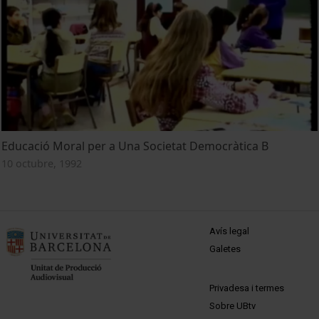
Educació Moral per a Una Societat Democràtica B
10 octubre, 1992
MENÚ PEU 1
Avís legal
Galetes
PEU 2
Privadesa i termes
Sobre UBtv