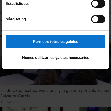
Estadístiques
What role does education play transmithing values in
Màrqueting
times like these?
11 juliol, 2012
Permetre totes les galetes
Només utilitzar les galetes necessàries
El liderazgo post-convencional y la gestión por valores per
Salvador Garcia
1 juny, 2009