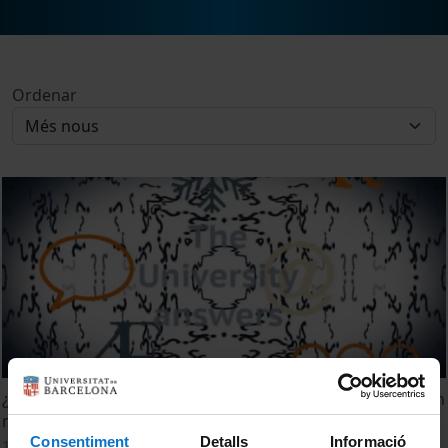
Ordenar
¿Qué papel juega la educación en transmitir valores, en un
momento como el actual?
Consentiment
Detalls
Informació
11 juliol, 2012