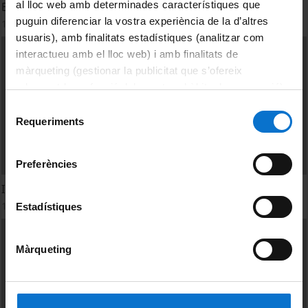
al lloc web amb determinades característiques que
Eclosión de la emprendeduría cultural
puguin diferenciar la vostra experiència de la d’altres
1 desembre, 2011
usuaris), amb finalitats estadístiques (analitzar com
interactueu amb el lloc web) i amb finalitats de
màrqueting (gestionar la publicitat que s’ofereix
adequant-la en funció dels vostres hàbits de navegació).
Per obtenir més informació sobre les galetes podeu
Selecció
consultar la
Política de galetes del lloc web de la
Requeriments
de
Universitat de Barcelona
.
consentiment
Preferències
Incubadoras y laboratorios de creación
1 desembre, 2011
Estadístiques
Màrqueting