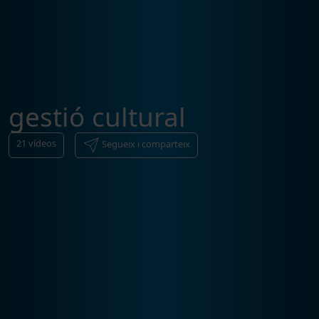
gestió cultural
21
vídeos
Segueix i comparteix