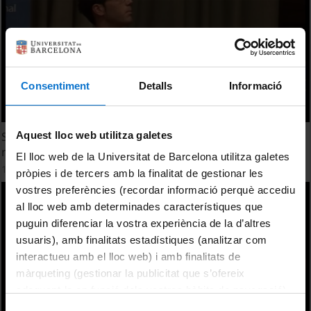
Consentiment
Detalls
Informació
Aquest lloc web utilitza galetes
Synthesis and study of new organic molecules that show
magnetic properties
El lloc web de la Universitat de Barcelona utilitza galetes
18 febrer, 2013
pròpies i de tercers amb la finalitat de gestionar les
vostres preferències (recordar informació perquè accediu
al lloc web amb determinades característiques que
puguin diferenciar la vostra experiència de la d’altres
usuaris), amb finalitats estadístiques (analitzar com
interactueu amb el lloc web) i amb finalitats de
màrqueting (gestionar la publicitat que s’ofereix
adequant-la en funció dels vostres hàbits de navegació).
Per obtenir més informació sobre les galetes podeu