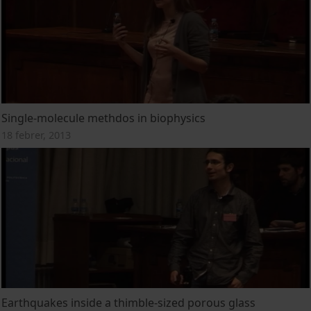
Single-molecule methdos in biophysics
18 febrer, 2013
Earthquakes inside a thimble-sized porous glass