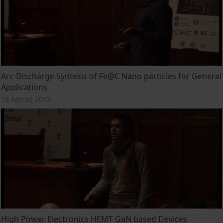
Arc-Discharge Syntesis of Fe@C Nano particles for General
Applications
18 febrer, 2013
High Power Electronics HEMT GaN based Devices