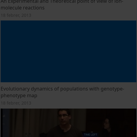
An Experimental and Theoretical point of view of ion-
molecule reactions
18 febrer, 2013
Evolutionary dynamics of populations with genotype-
phenotype map
18 febrer, 2013