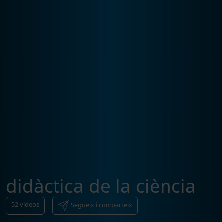
didàctica de la ciència
52
vídeos
Segueix i comparteix