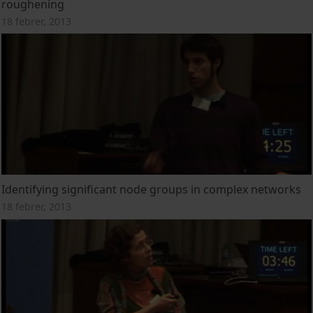
roughening
18 febrer, 2013
Identifying significant node groups in complex networks
18 febrer, 2013