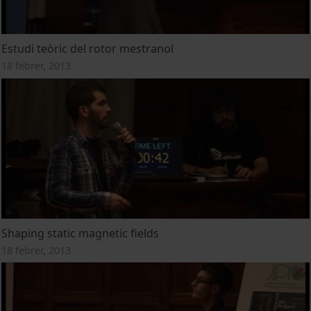
Estudi teòric del rotor mestranol
18 febrer, 2013
Shaping static magnetic fields
18 febrer, 2013