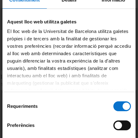
Aquest lloc web utilitza galetes
El lloc web de la Universitat de Barcelona utilitza galetes
pròpies i de tercers amb la finalitat de gestionar les
vostres preferències (recordar informació perquè accediu
al lloc web amb determinades característiques que
puguin diferenciar la vostra experiència de la d’altres
usuaris), amb finalitats estadístiques (analitzar com
interactueu amb el lloc web) i amb finalitats de
Internacionalización de la industria cultural
màrqueting (gestionar la publicitat que s’ofereix
1 desembre, 2011
adequant-la en funció dels vostres hàbits de navegació).
Per obtenir més informació sobre les galetes podeu
Selecció
consultar la
Política de galetes del lloc web de la
Requeriments
de
Universitat de Barcelona
.
consentiment
Preferències