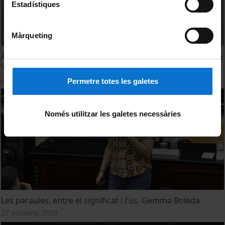
Estadístiques
Màrqueting
Ambigüedad lingüística e ingeniería conceptual: el caso de
'mujer'. Manuel García Carpintero
27 octubre, 2023
Permetre totes les galetes
Només utilitzar les galetes necessàries
Les paraules, entre el significat i l'ús. Gemma Boleda
27 octubre, 2023