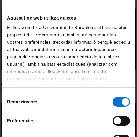
27 octubre, 2023
Aquest lloc web utilitza galetes
El lloc web de la Universitat de Barcelona utilitza galetes
pròpies i de tercers amb la finalitat de gestionar les
vostres preferències (recordar informació perquè accediu
al lloc web amb determinades característiques que
puguin diferenciar la vostra experiència de la d’altres
usuaris), amb finalitats estadístiques (analitzar com
interactueu amb el lloc web) i amb finalitats de
Sobre la funció expressiva del dret. Ambigüitat i
màrqueting (gestionar la publicitat que s’ofereix
pragmàtica en la construcció d'ecosistemes jurídics
adequant-la en funció dels vostres hàbits de navegació).
intel·ligents. Pompeu Casanovas
Per obtenir més informació sobre les galetes podeu
Selecció
27 octubre, 2023
consultar la
Política de galetes del lloc web de la
Requeriments
de
Universitat de Barcelona
.
consentiment
Preferències