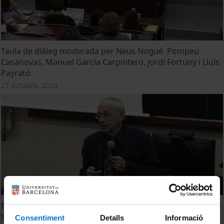
Taula de diàleg moderada per Neus Nogué. Pompeu
Casanovas, Manuel García Carpintero, Jordi Fortuny i Lluís
Payrató
27 octubre, 2023
Els límits entre l'ambigüitat i altres casos d'indeterminació
lingüística. Jordi Fortuny i Lluís Payrató
Consentiment
Detalls
Informació