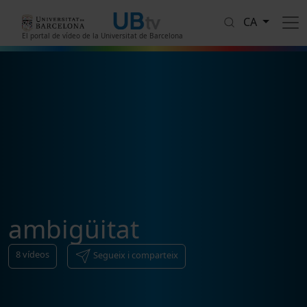
Vés al contingut
CA
El portal de vídeo de la Universitat de Barcelona
ambigüitat
8
vídeos
Segueix i comparteix