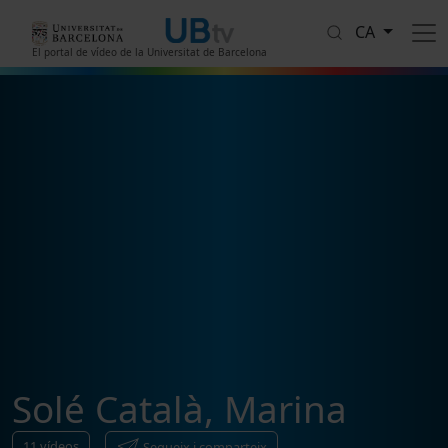
Vés al contingut
CA
El portal de vídeo de la Universitat de Barcelona
Solé Català, Marina
11
vídeos
Segueix i comparteix