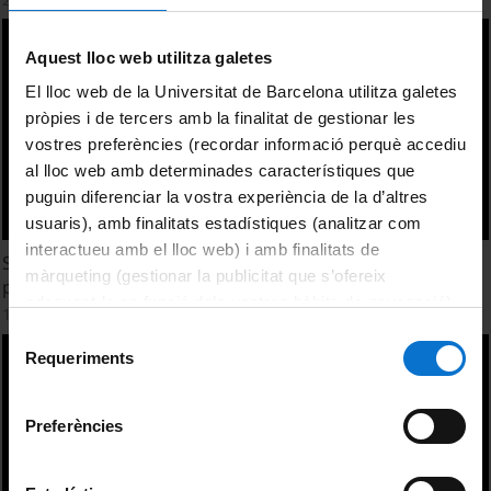
Aquest lloc web utilitza galetes
El lloc web de la Universitat de Barcelona utilitza galetes
pròpies i de tercers amb la finalitat de gestionar les
vostres preferències (recordar informació perquè accediu
al lloc web amb determinades característiques que
puguin diferenciar la vostra experiència de la d’altres
usuaris), amb finalitats estadístiques (analitzar com
interactueu amb el lloc web) i amb finalitats de
Sessió de conferiment del grau de Doc. Honoris Causa als
màrqueting (gestionar la publicitat que s’ofereix
professors Harry C. Dietz i Bart L. Loeys
adequant-la en funció dels vostres hàbits de navegació).
17 febrer, 2025
Per obtenir més informació sobre les galetes podeu
Selecció
consultar la
Política de galetes del lloc web de la
Requeriments
de
Universitat de Barcelona
.
consentiment
Preferències