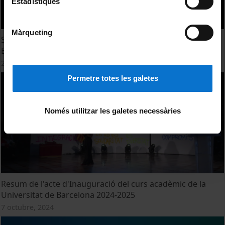
Estadístiques
Màrqueting
Sessió d'investidura del Grau de Doctor Honoris Causa a
Belinda E. Medlyn
29 octubre, 2024
Permetre totes les galetes
Només utilitzar les galetes necessàries
Resum de l'acte d'Inauguració del curs acadèmic de la
Universitat de Barcelona 2024-2025
7 octubre, 2024