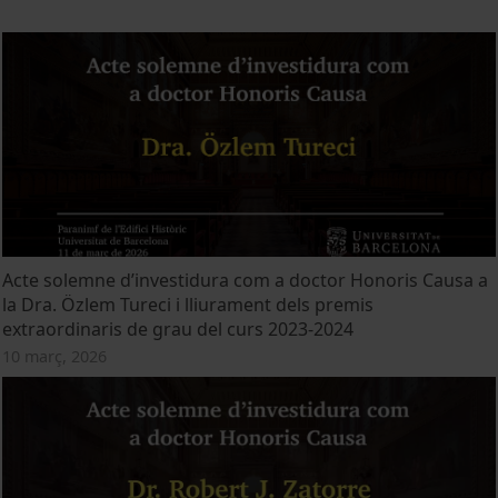
Acte solemne d’investidura com a doctor Honoris Causa a
la Dra. Özlem Tureci i lliurament dels premis
extraordinaris de grau del curs 2023-2024
10 març, 2026