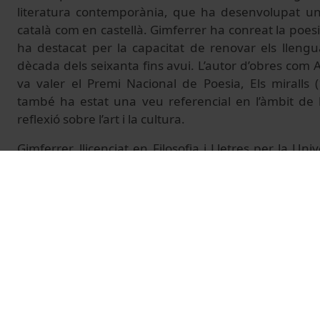
literatura contemporània, que ha desenvolupat una
català com en castellà. Gimferrer ha conreat la poesia, 
ha destacat per la capacitat de renovar els llengua
dècada dels seixanta fins avui. L’autor d’obres com A
va valer el Premi Nacional de Poesia, Els miralls 
també ha estat una veu referencial en l’àmbit de la 
reflexió sobre l’art i la cultura.
Gimferrer, llicenciat en Filosofia i Lletres per la Un
estat membre de la Reial Acadèmia Espanyola des
Acadèmia de Bones Lletres de Barcelona des de 200
reconeguda amb guardons com ara la Creu de Sant
Nacional de les Lletres Espanyoles (1998), el Pre
Iberoamericana (2000) i el Premi Internacional de
Lorca (2017), entre d’altres.
A més de la seva producció creativa, Gimferrer ha
rellevant com a editor i traductor, amb una atenció