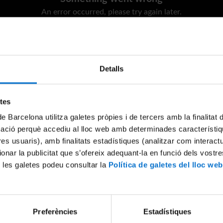
An error occurred, please try again later.
Try again
Detalls
etes
de Barcelona utilitza galetes pròpies i de tercers amb la finalitat
mació perquè accediu al lloc web amb determinades característiq
tres usuaris), amb finalitats estadístiques (analitzar com interac
ionar la publicitat que s’ofereix adequant-la en funció dels vostr
 les galetes podeu consultar la
Política de galetes del lloc web
Preferències
Estadístiques