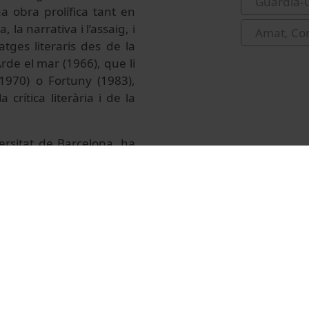
Guàrdia-O
 obra prolífica tant en
la narrativa i l’assaig, i
Amat, Co
tges literaris des de la
rde el mar (1966), que li
(1970) o Fortuny (1983),
crítica literària i de la
iversitat de Barcelona, ha
 de 1985 i de la Reial
8. La seva obra ha estat
 Jordi (1988), el Premi
mi Reina Sofia de Poesia
 Poesia Federico García
 desenvolupat una tasca
 especial a les relacions