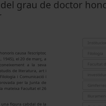
 del grau de doctor hono
r
Institucio
onoris causa l’escriptor,
Filologia
, 1945), el 20 de març, a
Facultat 
reconeixement a la seva
studis de literatura, art i
investidu
ilologia i Comunicació i
provada per la Junta de
Gimferrer
la mateixa Facultat el 26
lliurament
 una figura cabdal de la