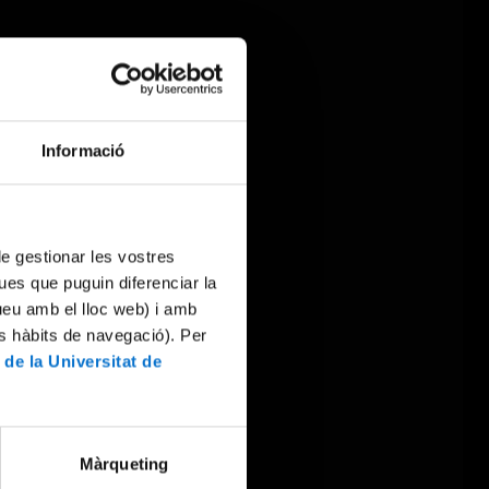
Informació
 de gestionar les vostres
ues que puguin diferenciar la
tueu amb el lloc web) i amb
es hàbits de navegació). Per
 de la Universitat de
Màrqueting