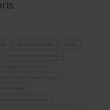
ris
nal
Arts i Humanitats
Actes
Universitat de Barcelona
de Filologia i Comunicació
res de Doctors Honoris Causa
, Pere, 1945-
s de premis i distincions