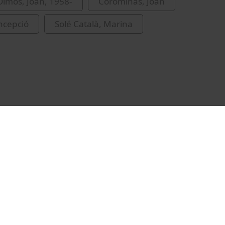
lmos, Joan, 1958-
Corominas, Joan
ncepció
Solé Català, Marina