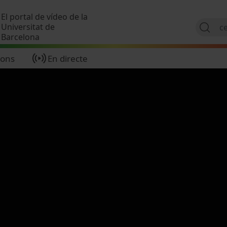
Vés al contingut
El portal de vídeo de la
Universitat de
Barcelona
ions
En directe