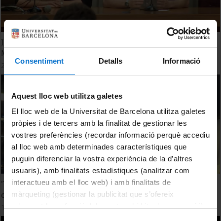
Inauguració de curs 2014-2015 del Màster de Cultures
Medievals
Consentiment
Detalls
Informació
23 octubre, 2014
Aquest lloc web utilitza galetes
El lloc web de la Universitat de Barcelona utilitza galetes
pròpies i de tercers amb la finalitat de gestionar les
vostres preferències (recordar informació perquè accediu
al lloc web amb determinades característiques que
puguin diferenciar la vostra experiència de la d’altres
usuaris), amb finalitats estadístiques (analitzar com
interactueu amb el lloc web) i amb finalitats de
'The last song of the troubadours' seleccionat per
commemorar el Dia Mundial de la Música
màrqueting (gestionar la publicitat que s’ofereix
adequant-la en funció dels vostres hàbits de navegació).
19 novembre, 2013
Per obtenir més informació sobre les galetes podeu