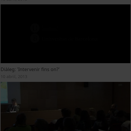
Diàleg: 'Intervenir fins on?'
10 abril, 2013