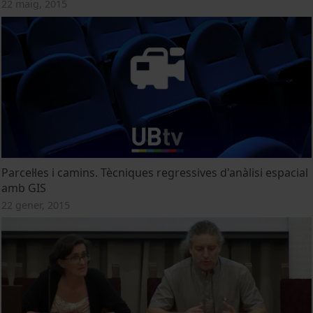
22 maig, 2015
Parcel·les i camins. Tècniques regressives d'anàlisi espacial
amb GIS
22 gener, 2015