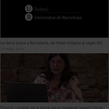
La dona jueva a Barcelona, de l'edat mitjana al segle XXI
22 maig, 2015
Posició i imatge de la dona jueva medieval segons fonts