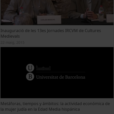
Inauguració de les 13es Jornades IRCVM de Cultures
Medievals
22 maig, 2015
Metáforas, tiempos y ámbitos: la actividad económica de
la mujer judía en la Edad Media hispánica