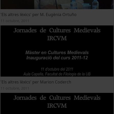
'Els altres lèxics' per M. Eugènia Ortuño
11 octubre, 2011
'Els altres lèxics' per Marion Coderch
11 octubre, 2011