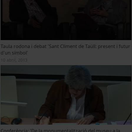
Taula rodona i debat 'Sant Climent de Taüll: present i futur
d'un símbol'
10 abril, 2013
Conferència: 'De la monumentalització del museu a la