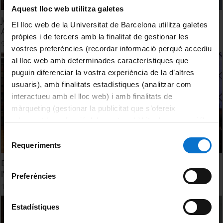
Aquest lloc web utilitza galetes
Jornada: "Interacció amb Persones i Intervencions Socials:
El lloc web de la Universitat de Barcelona utilitza galetes
Aspectes Ètics i Legals"
pròpies i de tercers amb la finalitat de gestionar les
9 novembre, 2022
vostres preferències (recordar informació perquè accediu
al lloc web amb determinades característiques que
puguin diferenciar la vostra experiència de la d’altres
usuaris), amb finalitats estadístiques (analitzar com
interactueu amb el lloc web) i amb finalitats de
màrqueting (gestionar la publicitat que s’ofereix
adequant-la en funció dels vostres hàbits de navegació).
Per obtenir més informació sobre les galetes podeu
Selecció
consultar la
Política de galetes del lloc web de la
Requeriments
de
Universitat de Barcelona
.
consentiment
Diàlegs Alumni - Erupcions volcàniques en l’era digital:
l’exemple de La Palma
Preferències
16 setembre, 2022
Estadístiques