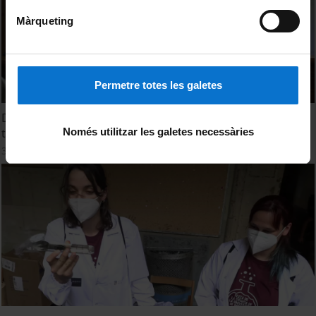
Màrqueting
Permetre totes les galetes
Diàlegs Alumni - Escriure en femení a l’edat mitjana: de les
Només utilitzar les galetes necessàries
trobairitz a Christine de Pizan
3 juny, 2022