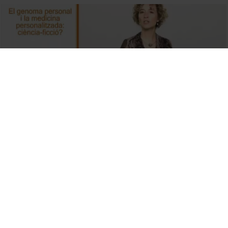
El genoma personal i la medicina personalitzada: ciència-
ficció?
11 juliol, 2012