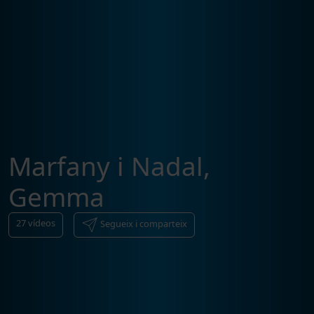
Marfany i Nadal,
Gemma
27
vídeos
Segueix i comparteix