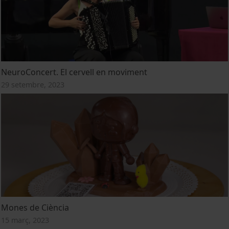
NeuroConcert. El cervell en moviment
29 setembre, 2023
Mones de Ciència
15 març, 2023