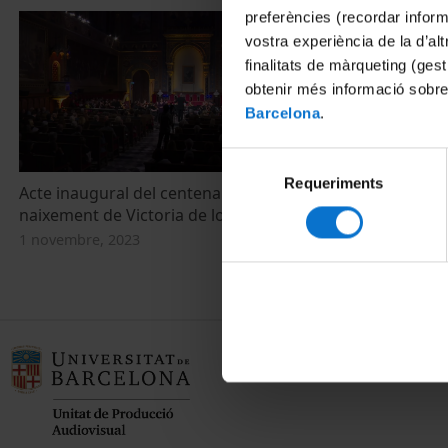
preferències (recordar infor
vostra experiència de la d’al
finalitats de màrqueting (gest
obtenir més informació sobre
Barcelona
.
Selecció
Requeriments
de
Acte inaugural del centenari del
Conferència: 
consentiment
naixement de Victoria de los Ángeles
anys de form
1 novembre, 2023
14 desembre, 