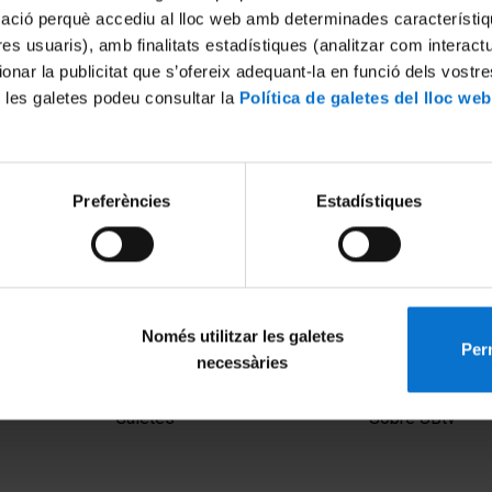
mació perquè accediu al lloc web amb determinades característiq
tres usuaris), amb finalitats estadístiques (analitzar com interac
ionar la publicitat que s’ofereix adequant-la en funció dels vostr
 les galetes podeu consultar la
Política de galetes del lloc web
Preferències
Estadístiques
Victoria de los Ángeles. Els
ació (1923-1948) - Ateneu UB
2021
Només utilitzar les galetes
Perm
necessàries
MENÚ PEU 1
PEU 2
Avís legal
Privadesa i ter
Galetes
Sobre UBtv