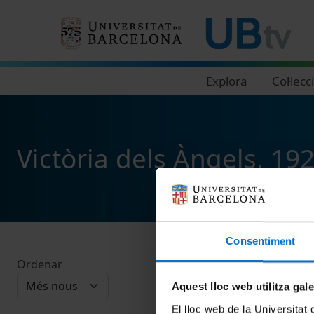
Navegació principal
Explora
Col·lecc
Victòria dels Àngels, 19
Consentiment
Ordenar
Aquest lloc web utilitza gal
El lloc web de la Universitat 