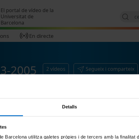
Vés al contingut
El portal de vídeo de la
Universitat de
Barcelona
ions
En directe
23-2005
2
vídeos
Segueix i comparteix
Detalls
etes
de Barcelona utilitza galetes pròpies i de tercers amb la finalitat