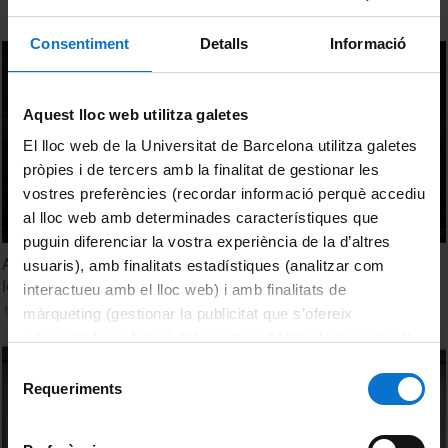
Consentiment
Detalls
Informació
Aquest lloc web utilitza galetes
El lloc web de la Universitat de Barcelona utilitza galetes
pròpies i de tercers amb la finalitat de gestionar les
vostres preferències (recordar informació perquè accediu
al lloc web amb determinades característiques que
puguin diferenciar la vostra experiència de la d’altres
Acte inaugural del centenari del naixement de Victoria de
usuaris), amb finalitats estadístiques (analitzar com
los Ángeles
interactueu amb el lloc web) i amb finalitats de
1 November, 2023
màrqueting (gestionar la publicitat que s’ofereix
adequant-la en funció dels vostres hàbits de navegació).
Per obtenir més informació sobre les galetes podeu
Selecció
consultar la
Política de galetes del lloc web de la
Requeriments
de
Universitat de Barcelona
.
consentiment