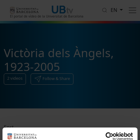
Skip to main content
EN
El portal de vídeo de la Universitat de Barcelona
Victòria dels Àngels,
1923-2005
2
videos
Follow & Share
Sort