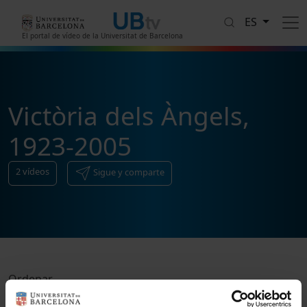
Pasar al contenido principal
ES
El portal de vídeo de la Universitat de Barcelona
Victòria dels Àngels,
1923-2005
2
vídeos
Sigue y comparte
Ordenar