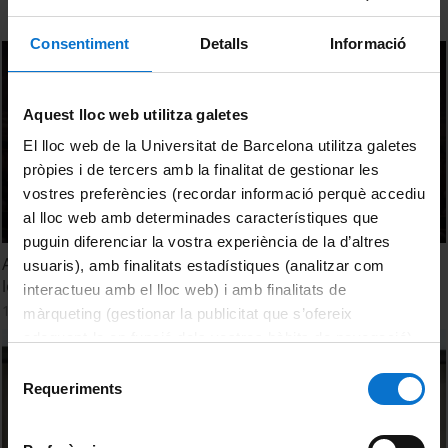
Consentiment
Detalls
Informació
Aquest lloc web utilitza galetes
El lloc web de la Universitat de Barcelona utilitza galetes
pròpies i de tercers amb la finalitat de gestionar les
vostres preferències (recordar informació perquè accediu
al lloc web amb determinades característiques que
puguin diferenciar la vostra experiència de la d’altres
Acte inaugural del centenari del naixement de Victoria de
usuaris), amb finalitats estadístiques (analitzar com
los Ángeles
interactueu amb el lloc web) i amb finalitats de
1 Noviembre, 2023
màrqueting (gestionar la publicitat que s’ofereix
adequant-la en funció dels vostres hàbits de navegació).
Per obtenir més informació sobre les galetes podeu
Selecció
consultar la
Política de galetes del lloc web de la
Requeriments
de
Universitat de Barcelona
.
consentiment