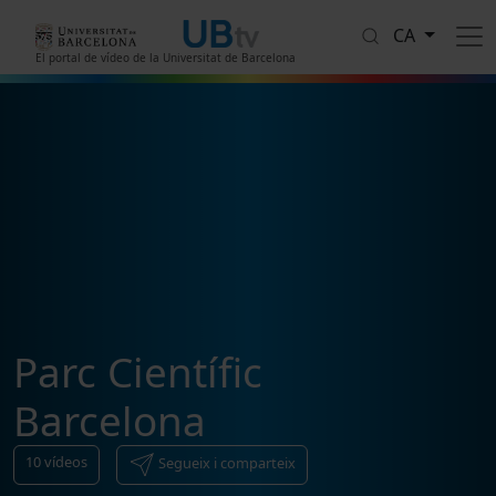
Vés al contingut
CA
El portal de vídeo de la Universitat de Barcelona
Parc Científic
Barcelona
10
vídeos
Segueix i comparteix