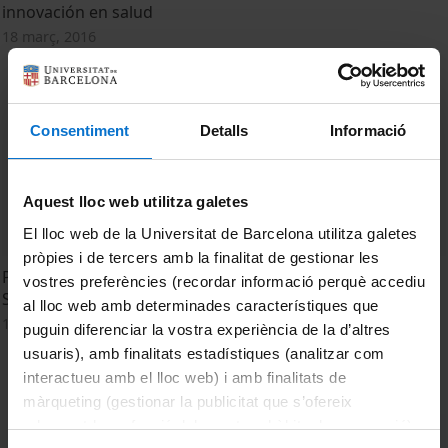
innovación en salud
18 març, 2016
Consentiment
Detalls
Informació
Aquest lloc web utilitza galetes
El lloc web de la Universitat de Barcelona utilitza galetes
pròpies i de tercers amb la finalitat de gestionar les
Psoriasis and its relation with antigens from the bacteria
vostres preferències (recordar informació perquè accediu
Streptococcus pyogenes
al lloc web amb determinades característiques que
16 febrer, 2015
puguin diferenciar la vostra experiència de la d’altres
usuaris), amb finalitats estadístiques (analitzar com
interactueu amb el lloc web) i amb finalitats de
màrqueting (gestionar la publicitat que s’ofereix
adequant-la en funció dels vostres hàbits de navegació).