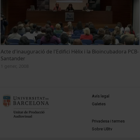
Acte d'inauguració de l'Edifici Hèlix i la Bioincubadora PCB-
Santander
1 gener, 2008
MENÚ PEU 1
Avís legal
Galetes
PEU 2
Privadesa i termes
Sobre UBtv