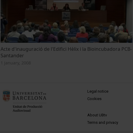
Acte d'inauguració de l'Edifici Hèlix i la Bioincubadora PCB-
Santander
1 January, 2008
MENÚ PEU 1
Legal notice
Cookies
PEU 2
About UBtv
Terms and privacy