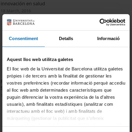
innovación en salud
18 March, 2016
Consentiment
Detalls
Informació
Aquest lloc web utilitza galetes
El lloc web de la Universitat de Barcelona utilitza galetes
pròpies i de tercers amb la finalitat de gestionar les
Psoriasis and its relation with antigens from the bacteria
vostres preferències (recordar informació perquè accediu
Streptococcus pyogenes
al lloc web amb determinades característiques que
16 February, 2015
puguin diferenciar la vostra experiència de la d’altres
usuaris), amb finalitats estadístiques (analitzar com
interactueu amb el lloc web) i amb finalitats de
màrqueting (gestionar la publicitat que s’ofereix
adequant-la en funció dels vostres hàbits de navegació).